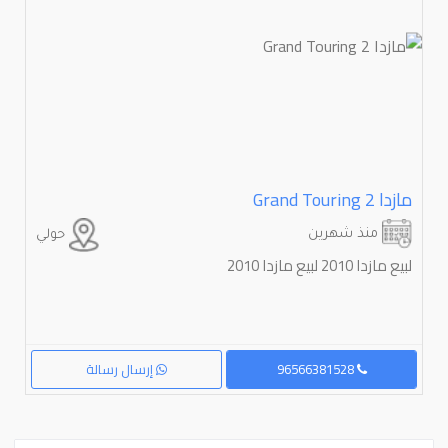
مازدا ⁦2⁩ ⁦Grand Touring⁩
منذ شهرين
حولي
لبيع مازدا ⁦2010⁩ لبيع مازدا 2010
96566381528
إرسال رسالة