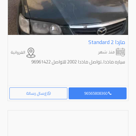
مازدا ⁦2⁩ ⁦Standard⁩
منذ شهر
الفروانية
سياره ماذدا..تواصل ماذدا 2002 للتواصل 96961422
96565808360
إرسال رسالة