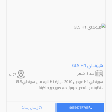
هيونداي ⁦H1⁩ ⁦GLS
منذ 3 أشهر
حولي
هيونداي ⁦H1⁩ ⁦GLSللبيع فان هونداي H1 موديل 2010 سيارة
نظيفه والفحص مرفق مع صور جير ماكينة...
96596757765
إرسال رسالة