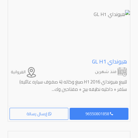
هيونداي ⁦H1⁩ ⁦GL⁩
منذ شهرين
الفروانية
للبيع هيونداي 2016 H1 صبغ وكاله (4 صفوف سياره عائليه)
سلفر + داخليه نظيفه بيج + مفتاحين وك...
96550801858
إرسال رسالة