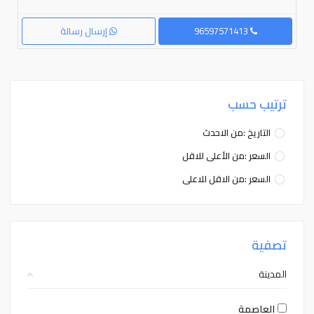
96597571413
إرسال رسالة
ترتيب حسب
التاريخ :من الاحدث
السعر :من الأعلى للاقل
السعر :من الاقل للاعلى
تصفية
المدينة
العاصمة