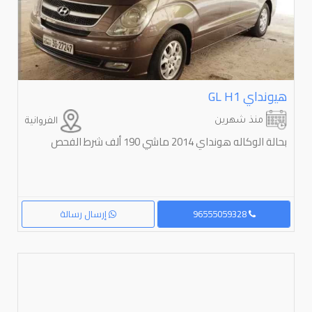
هيونداي ⁦H1⁩ ⁦GL⁩
منذ شهرين
الفروانية
بحالة الوكاله هونداي 2014 ماشي 190 ألف شرط الفحص
96555059328
إرسال رسالة