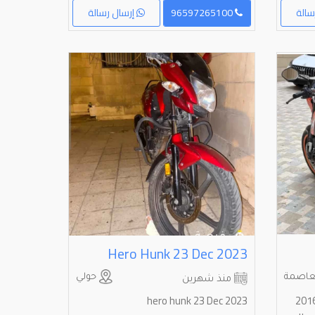
سالة
96597265100
إرسال رسالة
Hero Hunk 23 Dec 2023
عاصمة
حولي
منذ شهرين
ع كي تي ام دوك 200 موديل 2016
hero hunk 23 Dec 2023