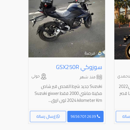
سوزوكي ⁦GSX250R⁩
احمدي
حولي
منذ شهر
للبيع ياماها r7 ماشي 12000 مديل2022
Suzuki جديد شرط الفحص قير شاص
صامل ما قصر
مكينة ماشي 2000 فقط Suzuki gixxer
2024 kilometer Km لون ازرق...
سالة
96567012639
إرسال رسالة