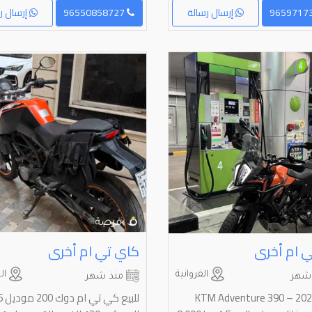
إرسال رسالة
96550858727
إرسال ر
 ام أخرى
كاي تي ام أخرى
الفروانية
ال
شهر
منذ شهر
KTM Adventure 390 – 2021
للبي