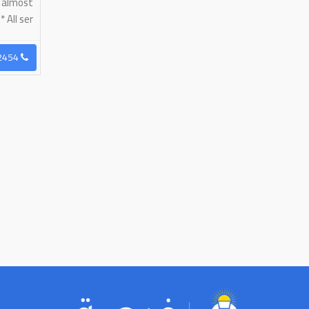
, almost
All ser...
96560902454