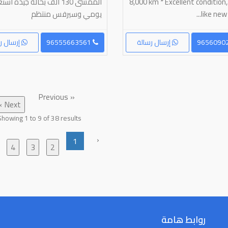
8,000 km * Excellent condition
الممشى 130 الف بحالة جيده ا
like new * 
يومي وسيرفس منتظم
إرسال رسالة
96555663561
إرسال ر
« Previous
Next »
Showing
1
to
9
of
38
results
‹
1
4
3
2
روابط هامة