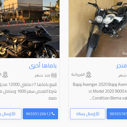
فنجر
ياماها أخرى
الفروانية
ال
شهر
منذ شهر
Bajaj Avenger 2020 Bajaj Ave
cc Model 2020 9000 
شرط الفحص سعر 1600 و
Condition Bema valli
معه
إرسال رسالة
96555120412
إرسال ر