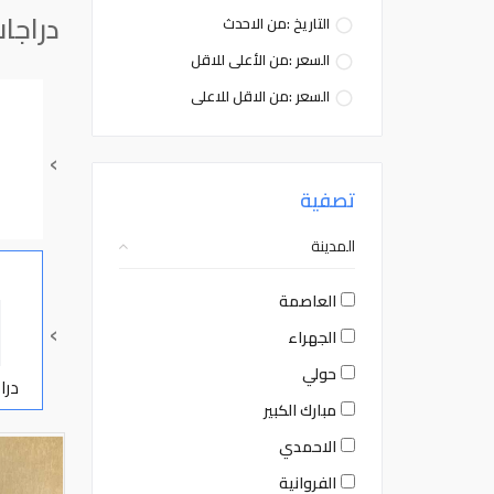
دراجات
التاريخ :من الاحدث
السعر :من الأعلى للاقل
السعر :من الاقل للاعلى
›
تصفية
المدينة
العاصمة
›
الجهراء
حولي
درا
مبارك الكبير
الاحمدي
الفروانية