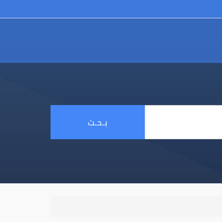
بـحـث