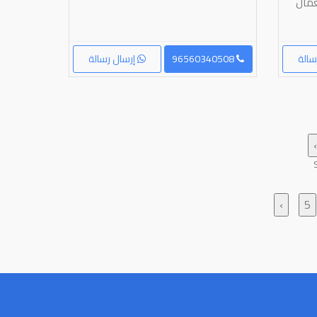
ستعمال
سالة
96560340508
إرسال رسالة
›
5