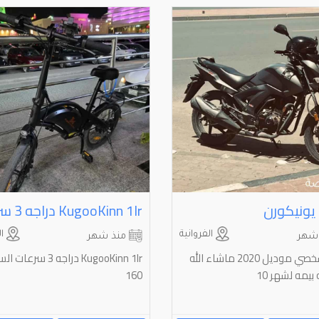
يونيكورن
الفروانية
ال
شهر
منذ شهر
سيكل شخصي موديل 2020 ماشاء الله
KugooKinn 1Ir دراجه 3 سرعا
 بيمه لشهر 10
160