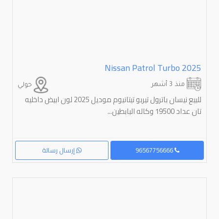
Nissan Patrol Turbo 2025
منذ 3 أشهر
حولي
للبیع نیسان باترول تیربو تیتانیوم مودیل 2025 لون ابیض داخلیه
تان عداد 19500 وکاله البابطین...
96567756666
إرسال رسالة