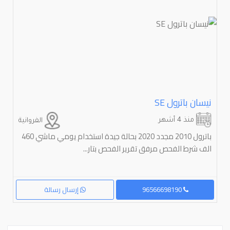
نيسان باترول ⁦SE
منذ 4 أشهر
الفروانية
باترول 2010 مجدد 2020 بحالة جيدة استخدام يومي ماشي 460
الف شرط الفحص مرفق تقرير الفحص بتار...
96566698190
إرسال رسالة