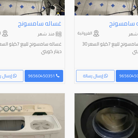
 سامسونج
غساله سامسونج
الفروانية
ال
شهر
منذ شهر
غساله سامسونج للبيع 7كيلو السعر 30
يتي
دينار كويتي
إرسال رسالة
96560450351
إرسال ر