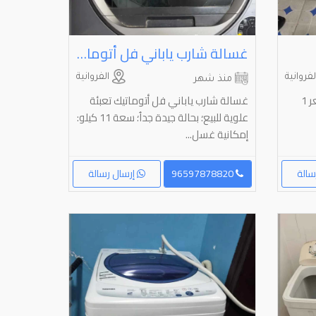
غسالة شارب ياباني فل أتوماتيك تعبئة علوية للبيع
فروانية
الفروانية
منذ شهر
غساله سامسونج للبيع 7كيلو السعر 1
غسالة شارب ياباني فل أتوماتيك تعبئة
علوية للبيع؛ بحالة جيدة جداُ؛ سعة 11 كيلو:
إمكانية غسل...
سالة
96597878820
إرسال رسالة