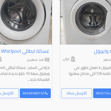
وايربول
حولي
شهر
منذ شهرين
يربول لا تعمل تظهر علي
لدواعي السفر 
ي محتاج يصلحها
ويرلبول سعة 10 كيلو جديدة تما
الغسالة جديد...
إرسال رسالة
96596980150
إرسال ر