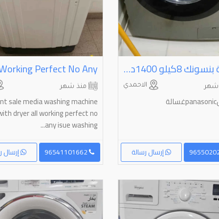
غسالة بنسونك ⁦⁦8⁩⁩كيلو ⁦⁦1400⁩⁩دوره بالدقيقه
الاحمدي
شهر
منذ شهر
لة
nt sale media washing machine
with dryer all working perfect no
any isue washing...
إرسال رسالة
96541101662
إرسال ر