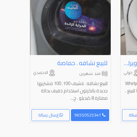
غسالة ايطالي ⁦⁦Whirlpool⁩⁩ ويرلبول سعة ⁦⁦10⁩⁩ كيلو جديدة تماما للبيع
للبيع نشافه . حماصة
حولي
الاحمدي
منذ شهرين
، غسالة ايطالي Whirlpool
للبيع نشافه . تنشيف 100. 100 مشتريها
ما للبيع ،
جديدة بالكرتون استخدام خفيف بحالة
ممتازة 8 كبديلو . ح...
سالة
96550525341
إرسال رسالة