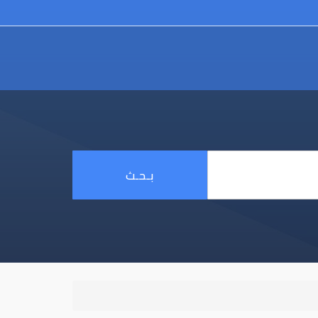
بـحـث