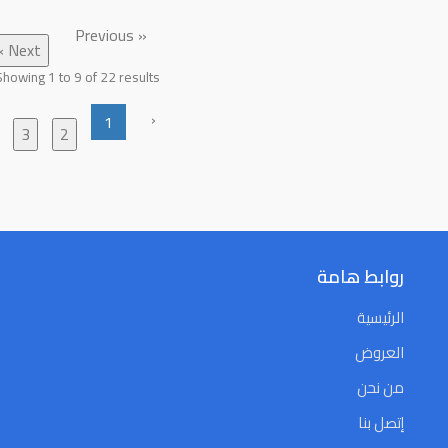
« Previous
Next »
Showing
1
to
9
of
22
results
‹
1
3
2
روابط هامة
الرئيسية
العروض
من نحن
إتصل بنا