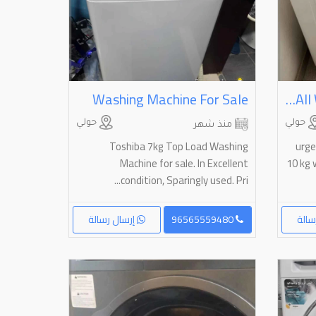
Washing Machine For Sale
Urgent Sale Media Washing Machine 10 Kg With Dryer All Working Perfect No Any
حولي
حولي
منذ شهر
Toshiba 7kg Top Load Washing
urge
Machine for sale. In Excellent
10 kg 
condition, Sparingly used. Pri...
سالة
96565559480
إرسال رسالة