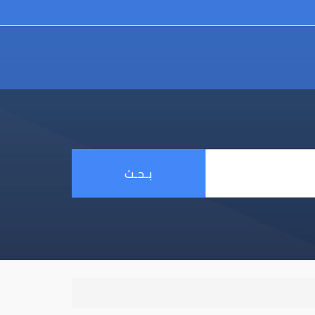
بـحـث