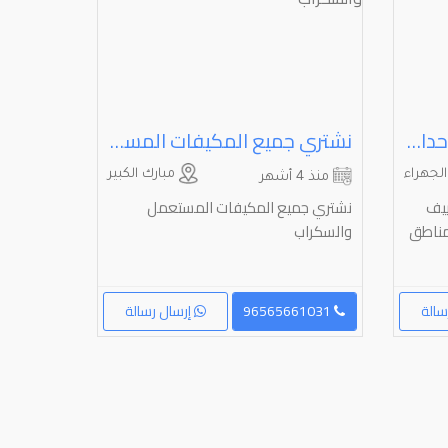
نشتري مكيفات مركزية وحدات حديد سكراب
نشتري جميع المكيفات المستعمل والسكراب
لجهراء
مبارك الكبير
منذ 4 أشهر
ييف
نشتري جميع المكيفات المستعمل
مناطق
والسكراب
سالة
96565661031
إرسال رسالة