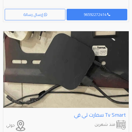
96592272414
إرسال رسالة
Smart⁩⁩ ⁦⁦tv⁩⁩ سمارت تي في
منذ شهرين
حولي