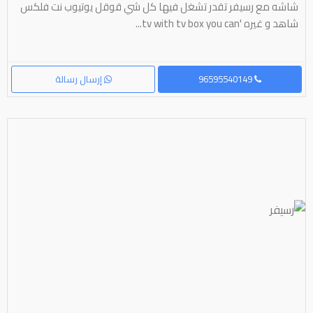
شاشه مع رسيفر تقدر تشغل فيها كل شي قوقل يوتيوب نت فلكس
شاهد و غيره 'tv with tv box you can...
96595540149
إرسال رسالة