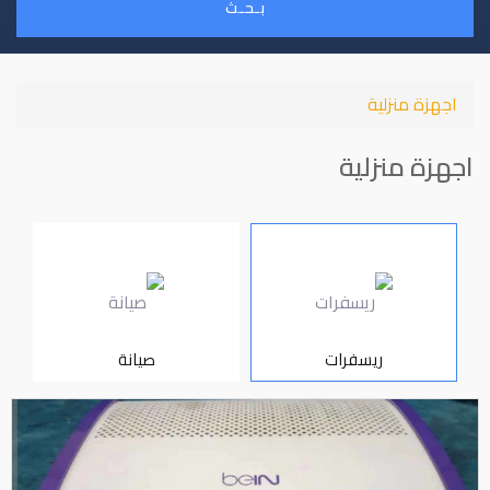
بـحـث
اجهزة منزلية
اجهزة منزلية
ريسفرات
صيانة