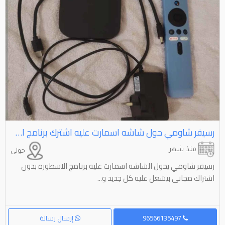
رسيفر شاومي حول شاشه اسمارت عليه اشترك برنامج الاسطوره مجاني مده الحياه السعر ⁦⁦8⁩⁩ دينار
منذ شهر
حولي
رسيفر شاومي يحول الشاشه اسمارت عليه برنامج الاسطوره بدون
اشتراك مجانى بيشغل عليه كل جديد و...
96566135497
إرسال رسالة