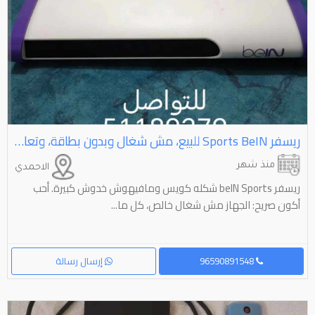
ريسفر ⁦⁦beIN⁩⁩ ⁦⁦Sports⁩⁩ للبيع، مش شغال وبدون بطاقة، وتعالى شيله بالسعر اللي يعجبك
منذ شهر
الاحمدي
ريسفر beIN Sports شكله كويس ومافيهوش خدوش كبيرة. أحب
أكون صريح: الجهاز مش شغال خالص، كل ما...
96590891548
إرسال رسالة