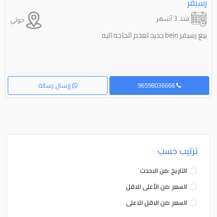
رسيفر
منذ 3 أشهر
حولي
بيع رسيفر bein جديد لعدم الحاجه اليه
96598036666
إرسال رسالة
ترتيب حسب
التاريخ :من الاحدث
السعر :من الأعلى للاقل
السعر :من الاقل للاعلى