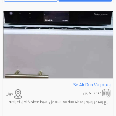
رسيفر ⁦⁦vu⁩⁩ ⁦⁦duo⁩⁩ ⁦⁦4k⁩⁩ ⁦⁦se⁩⁩
منذ شهرين
حولي
للبيع رسيفر رسيفر vu duo 4k se استعمل بسيط معاه كامل اغراضة