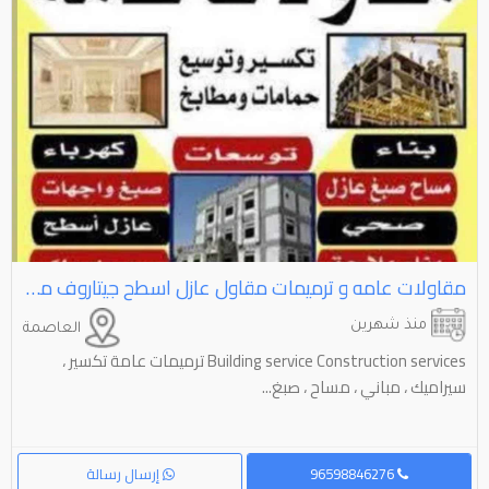
مقاولات عامه و ترميمات مقاول عازل اسطح جيتاروف مقاول جبسم بورد مقاول مساح مقاول سيراميك مقاول اصباغ
منذ شهرين
العاصمة
Building service Construction services ترميمات عامة تكسير ،
سيراميك ، مباني ، مساح ، صبغ...
96598846276
إرسال رسالة