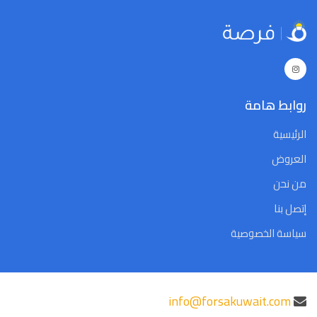
5
4
3
2
1
31
30
5
4
3
2
1
31
30
Close
Clear
Today
Close
Clear
Today
روابط هامة
الرئيسية
العروض
من نحن
إتصل بنا
سياسة الخصوصية
info@forsakuwait.com