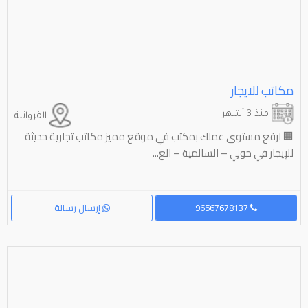
مكاتب للايجار
منذ 3 أشهر
الفروانية
🏢 ارفع مستوى عملك بمكتب في موقع مميز مكاتب تجارية حديثة
للإيجار في حولي – السالمية – الع...
96567678137
إرسال رسالة