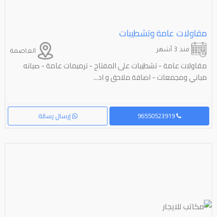
مقاولات عامة وتشطيبات
منذ 3 أشهر
العاصمة
مقاولات عامة - تشطيبات على المفتاح - ترميمات عامة - صيانه
مباني ومجمعات - اضافة ملاحق و اد...
96550523919
إرسال رسالة