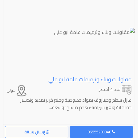
مقاولات وبناء وترميمات عامة ابو علي
منذ 4 أشهر
حولي
عازل سطح وجيتاروف بمواد خصوصية ومنع خرير تمديد وتكسير
حمامات وتغير سيراميك هدم مساح توسعة...
96555293340
إرسال رسالة