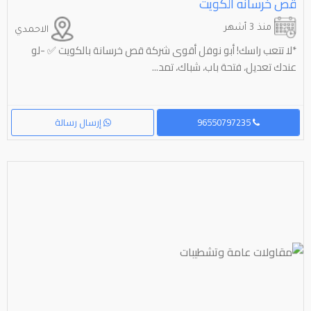
قص خرسانه الكويت
منذ 3 أشهر
الاحمدي
*لا تتعب راسك! أبو نوفل أقوى شركة قص خرسانة بالكويت ✅ -لو
عندك تعديل، فتحة باب، شباك، تمد...
96550797235
إرسال رسالة