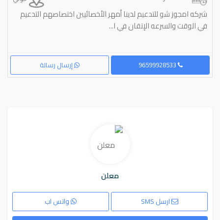
شركه امجوز شو للتدعيم لدينا أمهر الأخصائيين اختصاصهم التدعيم
في الوقت والسرعه الإتقان في ا...
96599928533
إرسال رسالة
معلن
ارسل SMS
واتس اب