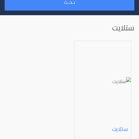
بـحـث
ستلايت
ستلايت