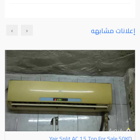
›
‹
إعلانات مشابهه
Yair Split AC 1.5 Ton For Sale 50KD