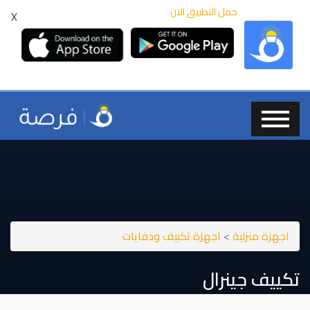
حمل التطبيق الان
X
اجهزة منزلية
>
اجهزة تكييف ودفايات
تكييف جينرال