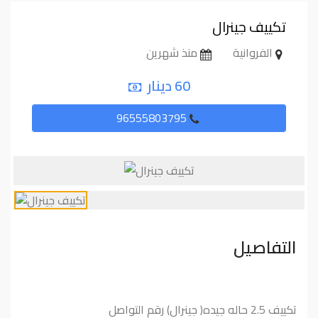
تكييف جينرال
الفروانية
منذ شهرين
60 دينار
96555803795
التفاصيل
تكييف 2.5 حاله جيده( جينرال) رقم التواصل