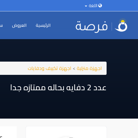
اللغة
الرئيسية
العروض
سي
اجهزة منزلية
>
اجهزة تكييف ودفايات
عدد ⁦⁦2⁩⁩ دفايه بحاله ممتازه جدا
عدد ⁦⁦2⁩