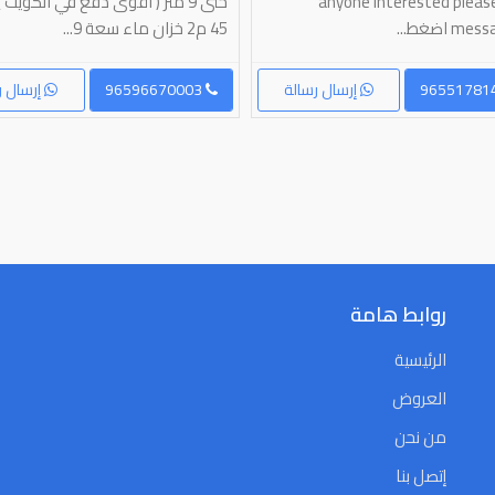
anyone interested please 
حتى 9 متر ( اقوى دفع في الكويت
 اضغط...
45 م2 خزان ماء سعة 9...
إرسال رسالة
96596670003
إرسال ر
روابط هامة
الرئيسية
العروض
من نحن
إتصل بنا