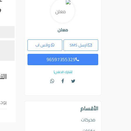
معلن
ارسل SMS
واتس اب
96597355329
(شارك الاعلان)
الت
يوجد 2 دفايه بحاله ممتازه جدا 10 ريشه واحده ميديا يوجد بها مروحه 
الأقسام
محركات
عقارات