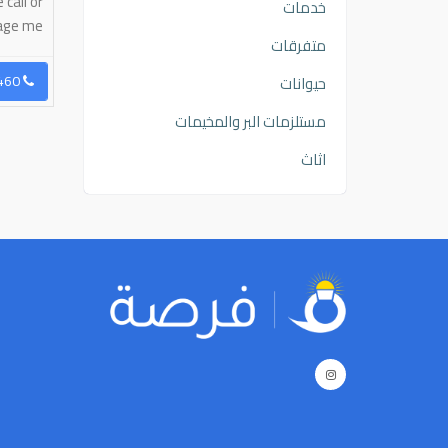
البيع: استغناء المواصفات:
call or
خدمات
message me
متفرقات
رسال رسالة
96597355329
إرسال رسالة
96551781460
حيوانات
مستلزمات البر والمخيمات
اثاث