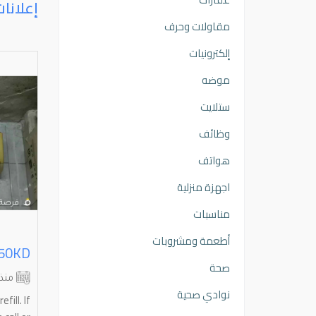
إعلانا
مقاولات وحرف
إلكترونيات
موضه
ستلايت
وظائف
هواتف
اجهزة منزلية
مناسبات
أطعمة ومشروبات
مكيف هواء بحاله ممتازه جداا
صحة
الاحمدي
الجهراء
منذ شهرين
منذ
نوادي صحية
للبيع مكيف هواء عمودي "ستاند" سبب
fill. If