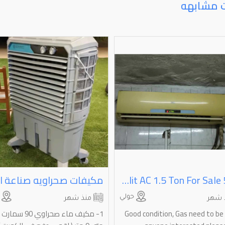
ت مشابهه
Yair Split AC 1.5 Ton For Sale 50KD
حولي
ا
 شهر
منذ شهر
Good condition, Gas need to be re
1- مكيف ماء صحراوي 0