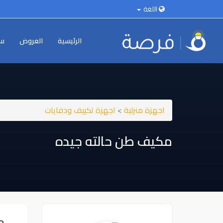
اللغة
الرئيسية
العروض
سي
اجهزة منزلية
>
اجهزة تكييف ودفايات
مكيف طن حالته جيده
م