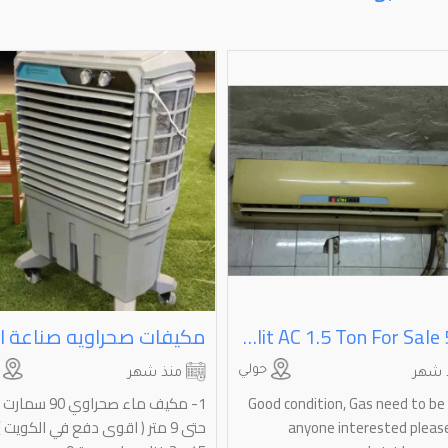
Yair Split AC 1.5 Ton For Sale 50KD
حولي
ا
 شهر
منذ شهر
Good condition, Gas need to be re
1- مكيف ماء صحراوي 0
anyone interested please 
حتى 9 متر ( اقوى دفع في الكويت