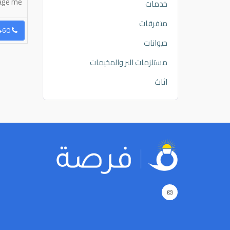
message me
خدمات
متفرقات
رسال رسالة
96597355329
إرسال رسالة
96551781460
حيوانات
مستلزمات البر والمخيمات
اثاث