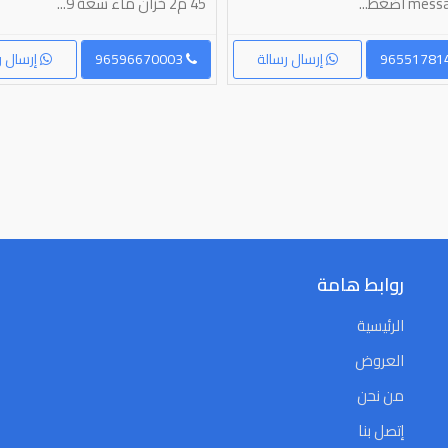
 اضغط...
45 م2 خزان ماء سعة 9...
إرسال رسالة
96596670003
إرسال ر
روابط هامة
الرئيسية
العروض
من نحن
إتصل بنا