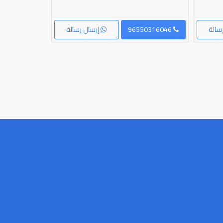
سالة
96550316046
إرسال رسالة
96556593265