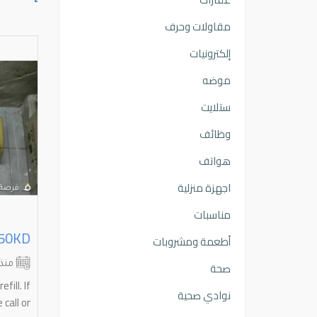
مقاولات وحرف
إلكترونيات
موضه
ستلايت
وظائف
هواتف
اجهزة منزلية
مناسبات
مكيف هواء بحاله ممتازه جداا
أطعمة ومشروبات
الاحمدي
الجهراء
صحة
منذ شهرين
منذ
للبيع مكيف هواء عمودي "ستاند" سبب
fill. If
نوادي صحية
البيع: استغناء المواصفات:
call or