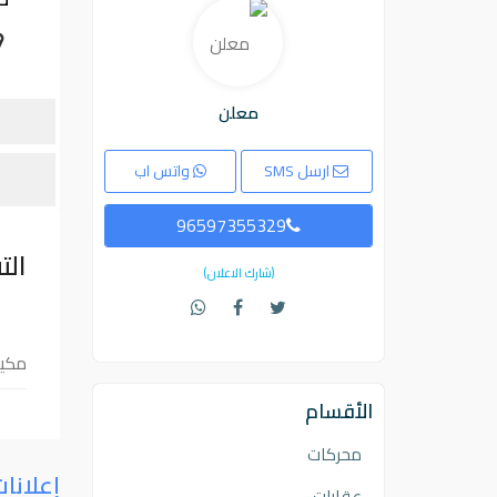
معلن
ارسل SMS
واتس اب
96597355329
الت
(شارك الاعلان)
مكيف
الأقسام
محركات
إعلانا
عقارات