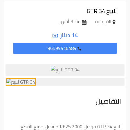
للبيع GTR 34
الفروانية
منذ 3 أشهر
14 دينار
96599446484
التفاصيل
للبيع GTR 34 موديل RB25 2000تم تبديل جميع القطع