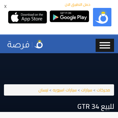
حمل التطبيق الان
X
محركات
>
سيارات
>
سيارات اسيويه
>
نيسان
للبيع GTR 34