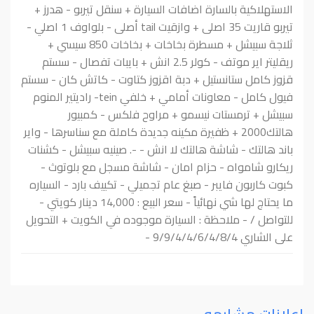
الاستهلاكية بالسارة اضافات السيارة + سنقل تيربو - هدرز +
تيربو قاريت 35 اصلى + وازقيت tail أصلى - بلواوف 1 اصلي -
ثلاجة سبيشل + مسطرة بخاخات + بخاخات 850 سيسي +
ريقليتر اير موتف - كولر 2.5 انش + بايبات تفصال - سستم
قزوز كامل ستانستيل + دبة اقزوز كتاوت - كاتش كان - سستم
فيول كامل - معاونات أمامي + خلفي tein- راديتير المنوم
سبيشل + ترمستات نيسمو + مراوح فلكس - كمبيور
هالتك2000 + ظفيرة مكينه جديدة كاملة مع سناسرها - واير
باند هالتك - شاشة هالتك لا انش - -. صينيه سبيشل - كشنات
ريكارو شامواه - حزام امان - شاشة مسجل مع بلوتوث -
كبوت كاربون فايبر - صبغ عام تجميلي - تكييف بارد - السياره
ما يحتاج لها شي نهائياً - سعر البيع : 14,000 دينار كويتي -
للتواصل / - ملاحظة : السيارة موجوده في الكويت + التحويل
على الشاري 9/9/4/4/6/4/8/4 -