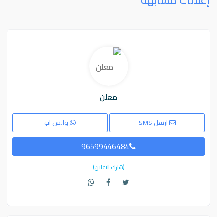
إعلانات مشابهه
معلن
ارسل SMS
واتس اب
96599446484
(شارك الاعلان)