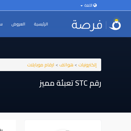
اللغة
الرئيسية
العروض
سي
إلكترونيات
>
هواتف
>
ارقام موبايلات
رقم ⁦⁦STC⁩⁩ تعبئة مميز
رقم ⁦⁦