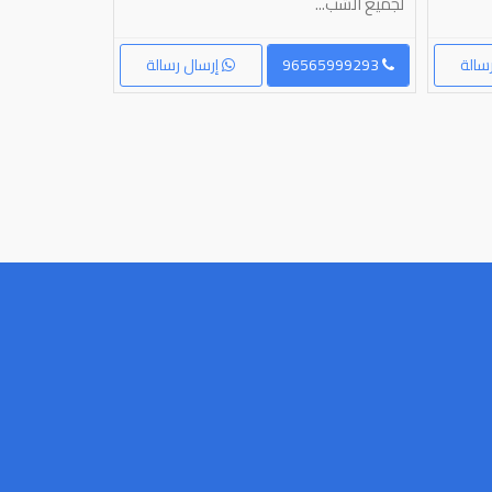
لجميع الشب...
سالة
96565999293
إرسال رسالة
96590086181