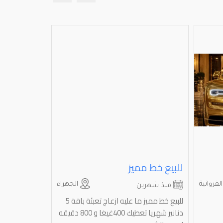
للبيع خط مميز
ارقام زين 
لفروانية
الجهراء
منذ شهرين
منذ شهري
للبيع خط مميز ما عليه ازعاج تعبئة باقة 5
ارقام زين تعب
دنانير شهريا تعطيك 400غيغا و 800 دقيقه
فقط