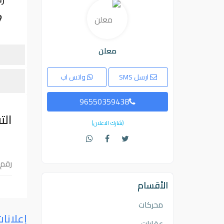
معلن
ارسل SMS
واتس اب
96550359438
الت
(شارك الاعلان)
رقم STC تعبئة مم
الأقسام
محركات
إعلانا
عقارات