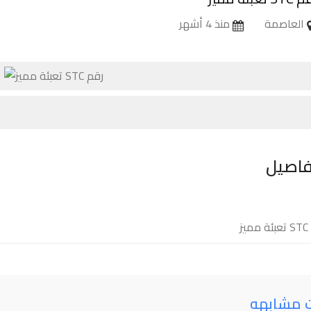
العاصمة
منذ 4 أشهر
فاصيل
يز
ت مشابهه