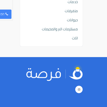
واتساب ينفع ت...
خدمات
متفرقات
رسال رسالة
96550359438
إرسال رسالة
96569001191
حيوانات
مستلزمات البر والمخيمات
اثاث