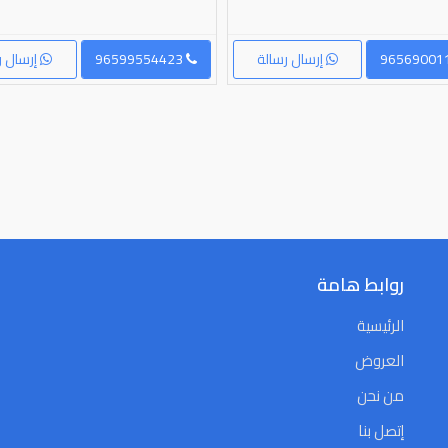
إرسال رسالة
96599554423
إرسال ر
روابط هامة
الرئيسية
العروض
من نحن
إتصل بنا