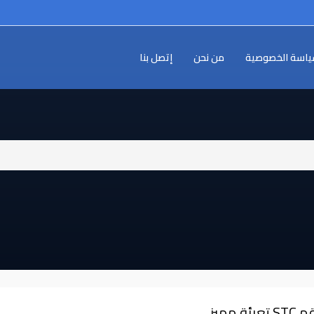
اسة الخصوصية
من نحن
إتصل بنا
STC⁩⁩ تعبئة مميز