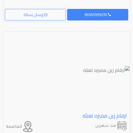
96565999293
إرسال رسالة
ارقام زين مميزه تعبئه
منذ شهرين
العاصمة