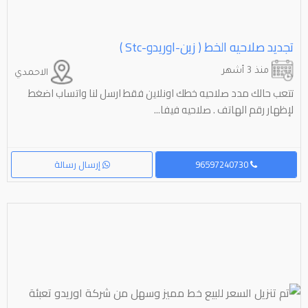
تجديد صلاحيه الخط ( زين-اوريدو-⁦⁦stc⁩⁩ )
منذ 3 أشهر
الاحمدي
تتعب حالك مدد صلاحيه خطك اونلاين فقط ارسل لنا واتساب اضغط
لإظهار رقم الهاتف . صلاحيه فيفا...
96597240730
إرسال رسالة