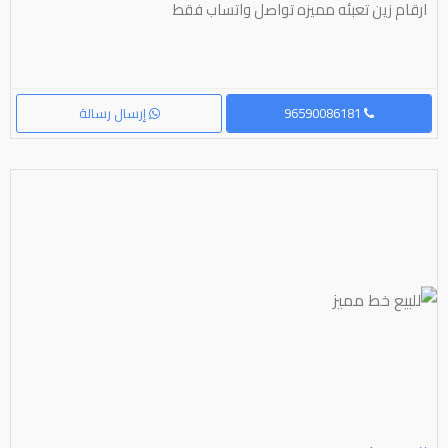
ارقام زين تعبئه مميزه تواصل واتساب فقط
96590086181
إرسال رسالة