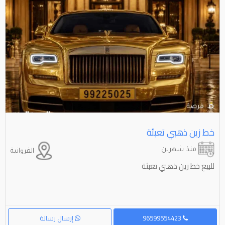
خط زين ذهبي تعبئة
منذ شهرين
الفروانية
للبيع خط زين ذهبي تعبئة
96599554423
إرسال رسالة