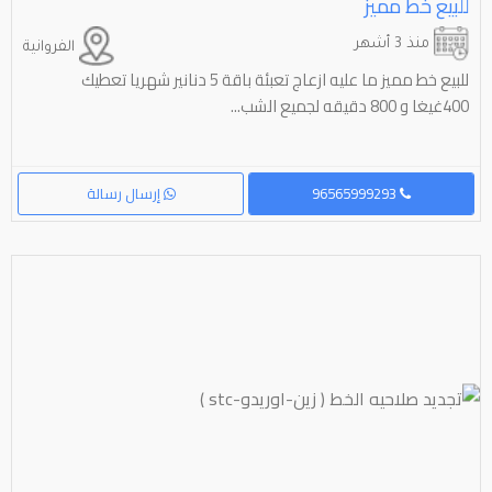
للبيع خط مميز
منذ 3 أشهر
الفروانية
للبيع خط مميز ما عليه ازعاج تعبئة باقة 5 دنانير شهريا تعطيك
400غيغا و 800 دقيقه لجميع الشب...
96565999293
إرسال رسالة