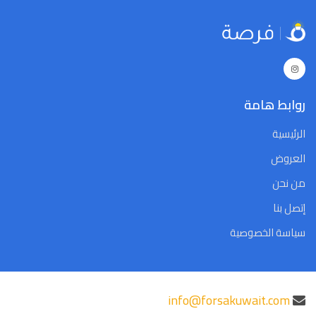
5
4
3
2
1
31
30
5
4
3
2
1
31
30
Close
Clear
Today
Close
Clear
Today
روابط هامة
الرئيسية
العروض
من نحن
إتصل بنا
سياسة الخصوصية
info@forsakuwait.com