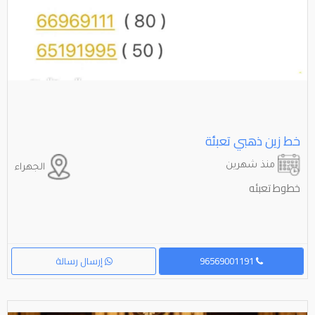
خط زين ذهبي تعبئة
منذ شهرين
الجهراء
خطوط تعبئه
96569001191
إرسال رسالة