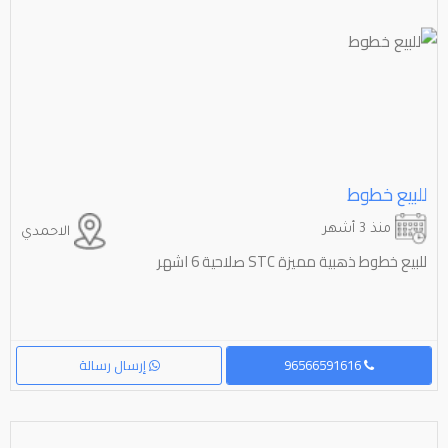
للبيع خطوط
منذ 3 أشهر
الاحمدي
للبيع خطوط ذهبية مميزة STC صلاحية 6 اشهر
96566591616
إرسال رسالة