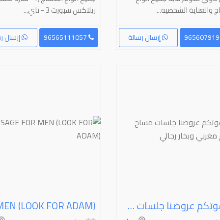
 والعناية الشخصيه...
ريلاكس سبورت 3 - تاي...
إرسال رسالة
96565111057
إرسال رس
لا يفوتكم عروضنا جلسات مساج وحمام مغربي وبخار رجالي