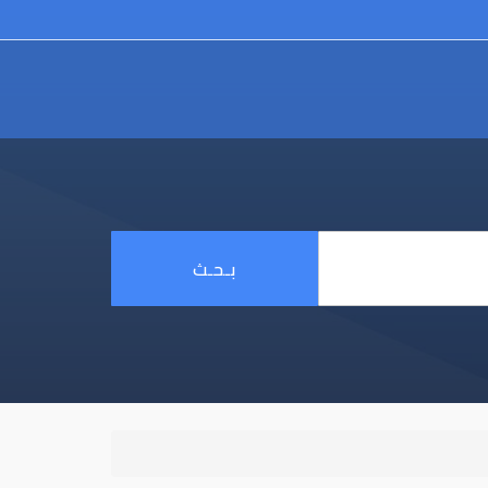
بـحـث