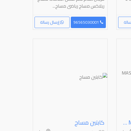
ريلاكس مساج رياضى مساج...
الة
96565030001
إرسال رسالة
MASSAGE FOR MEN (LOOK FOR ADAM)‏
كابتين مساج