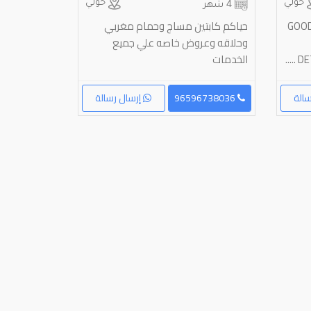
حولي
حولي
4 شهر
GOOD
حياكم كابتين مساج وحمام مغربي
وحلاقه وعروض خاصه علي جميع
الخدمات
الة
96596738036
إرسال رسالة