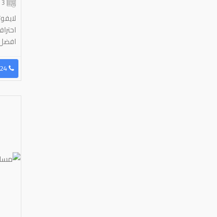
3 شهر
لايفو
احترا
افضل 
96556580524