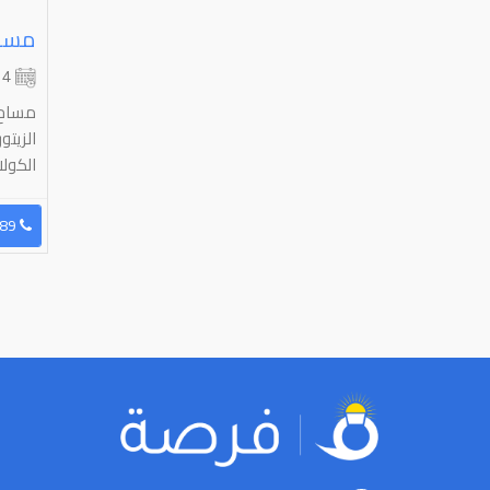
مساج
4 شهر
مساح 
الزيت
الكولا
96599987189