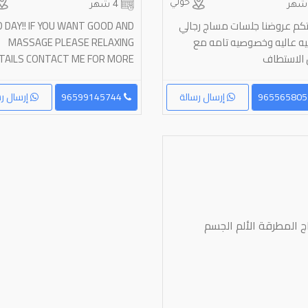
حولي
4 شهر
تكم عروضنا جلسات مساج رجالي
 DAY!! IF YOU WANT GOOD AND
فيه عاليه وخصوصيه تامه مع
RELAXING‏ ‎MASSAGE PLEASE
الاستطاف
CONTACT ME FOR MORE‏ ‎DETAILS .....
إرسال رسالة
96599145744
إرسال رس