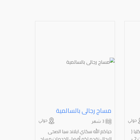
مساج رجالى بالسالمية
حولي
حولي
3 شهر
يا (
حياكم الله سكاي ايلاند سبا الصحى
جميع انواع المساج )1- هارد سفت 2 -
للرجال نقدم لكم أفضل الخدمات مساج