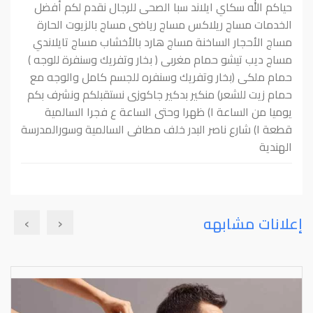
حياكم الله سكاي ايلاند سبا الصحى للرجال نقدم لكم أفضل
الخدمات مساج ريلاكس مساج رياضى مساج بالزيوت الحارة
مساج الأحجار الساخنة مساج هارد بالأخشاب مساج تايلاندي
مساج ديب تيشو حمام مغربى ( بخار وتفريك وسنفرة للوجه )
حمام ملكى (بخار وتفريك وسنفره للجسم كامل والوجه مع
حمام زيت للشعر) منكير بدكير جاكوزى نستقبلكم ونشرف بكم
يوميا من الساعة ‎١)‏ ظهرا وحتى الساعة ع فجرا السالمية
قطعة ‎١)‏ شارع ناصر البدر خلف مطافى السالمية وسورالمدرسة
الهندية
›
‹
إعلانات مشابهه