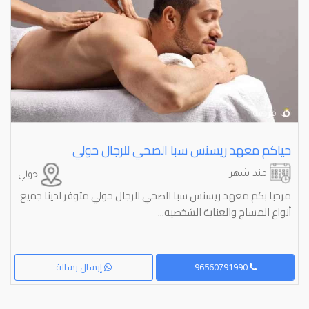
حياكم معهد ريسنس سبا الصحي للرجال حولي
منذ شهر
حولي
مرحبا بكم معهد ريسنس سبا الصحي للرجال حولي متوفر لدينا جميع
أنواع المساج والعناية الشخصيه...
96560791990
إرسال رسالة