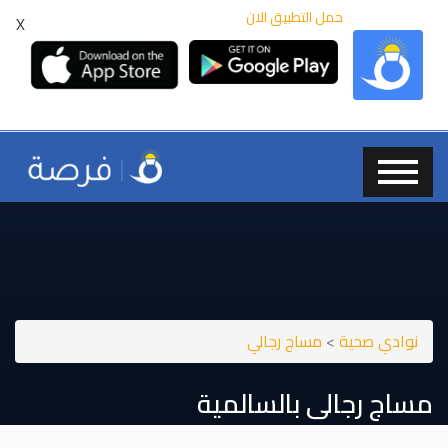
حمل التطبيق الان
X
نوادي صحية
>
مساج رجالي
مساج رجالى بالسالمية