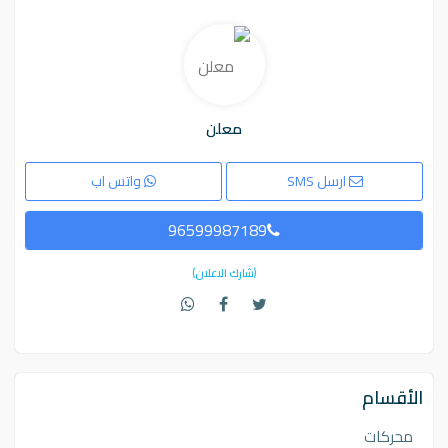
معلن
ارسل SMS
واتس اب
96599987189
(شارك الاعلان)
الأقسام
محركات