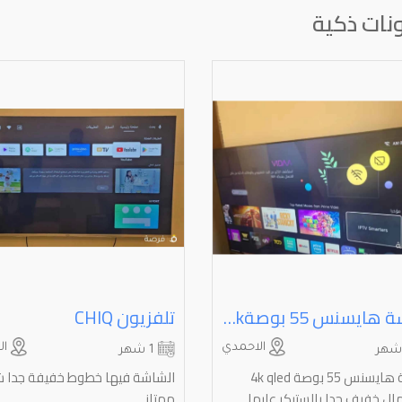
ونات ذكية
شاشة هايسنس ⁦⁦55⁩⁩ بوصة⁦⁦4k⁩⁩ ⁦⁦qled⁩⁩ بالستيكر استعمال خفيف جدا
تلفزيون ⁦⁦CHIQ⁩⁩
الاحمدي
الف
1 شهر
شاشة هايسنس 55 بوصة 4k qled
الشاشة فيها خطوط خفيفة جدا 
ل خفيف جدا بالستيكر عليها .
ممتاز