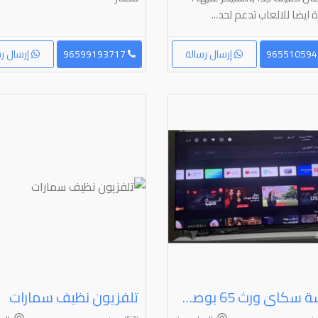
 ايضا للالعاب تدعم لحد...
إرسال رسالة
96599193717
إرسال رس
شاشة سكاى ورث ⁦⁦65⁩⁩ بوصة سمارت أندرويد حالة فوق الممتاز
تلفزيون نظيف سمارات