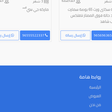
العاصمة
الع
3 شهر
شاشة سكاى ورث 65 بوصة سمارت
ماركه جي سي ًً ً ً ً
د حالة فوق الممتاز نتفلكس
ب شاهد
إرسال رسالة
96555522337
إرسال رس
روابط هامة
الرئيسية
العروض
من نحن