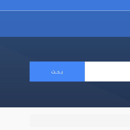
بـحـث