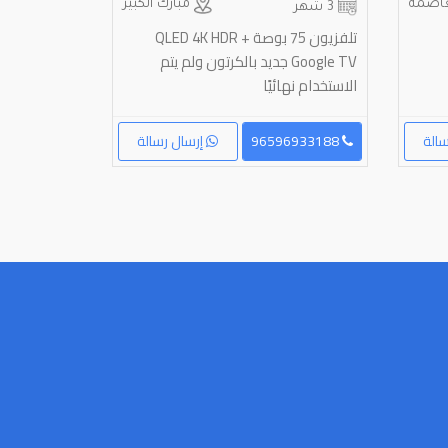
اصمة
مبارك الكبير
3 شهر
تلفزيون 75 بوصة QLED 4K HDR +
Google TV جديد بالكرتون ولم يتم
الاستخدام نهائيًا
الة
96596933188
إرسال رسالة