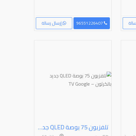
الة
96551226407
إرسال رسالة
تلفزيون ⁦⁦75⁩⁩ بوصة ⁦⁦QLED⁩⁩ جديد بالكرتون – ⁦⁦Google⁩⁩ ⁦⁦TV⁩⁩