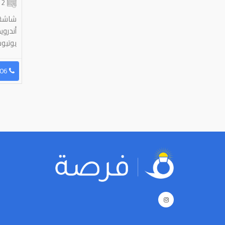
2 شهر
أندروي
يوتيو
96569636506