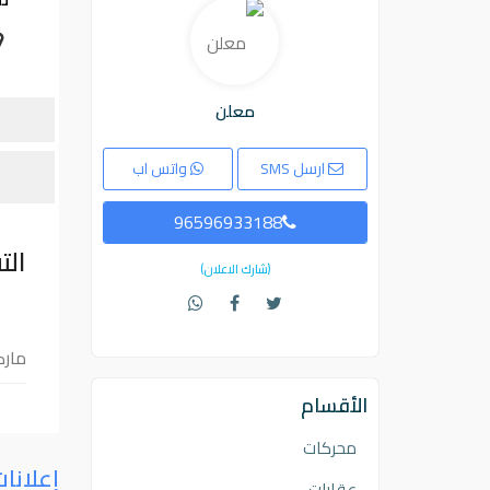
معلن
ارسل SMS
واتس اب
96596933188
الت
(شارك الاعلان)
ماركه
الأقسام
محركات
إعلانا
عقارات