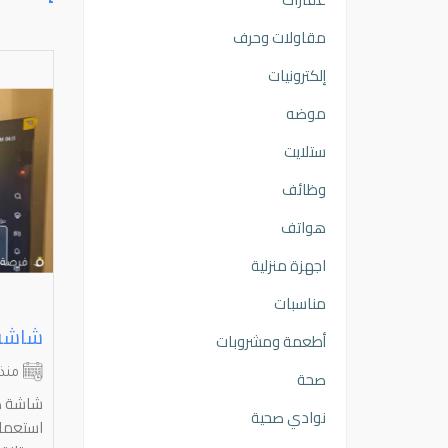
مقاولات وحرف
إلكترونيات
موضه
ستلايت
وظائف
هواتف
اجهزة منزلية
مناسبات
ت
تلفزيون ⁦⁦75⁩⁩ بوصة ⁦⁦QLED⁩⁩ جديد بالكرتون – ⁦⁦Google⁩⁩ ⁦⁦TV⁩⁩
أطعمة ومشروبات
العاصمة
مبارك الكبير
صحة
منذ 3 أشهر
منذ
تلفزيون 75 بوصة QLED 4K HDR + Google
نوادي صحية
TV جديد بالكرتون ولم يتم الاستخدام نهائيًا
استعمال