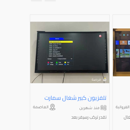
تلفزيون كبير شغال سمارت
لفروانية
العاصمة
منذ شهرين
منذ شهري
ال
تقدر تركب رسيفر بعد
حالة فوق الم