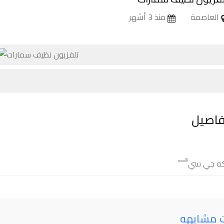
العاصمة
منذ 3 أشهر
فاصيل
 جي سي ًً ً ً ً
ت مشابهه