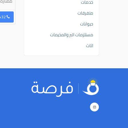
ممتازة ا
خدمات
متفرقات
رسال رسالة
96596933188
إرسال رسالة
96551059432
حيوانات
مستلزمات البر والمخيمات
اثاث