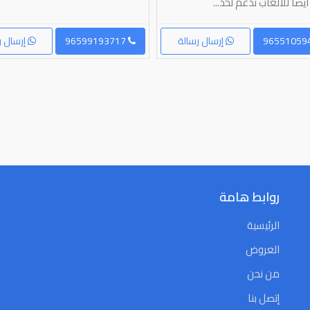
يضا للالعاب تدعم لحد...
إرسال رسالة
96599193717
إرسال ر
روابط هامة
الرئيسية
العروض
من نحن
إتصل بنا