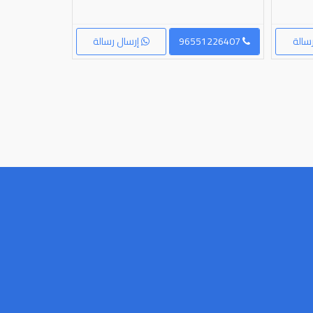
سالة
96551226407
إرسال رسالة
96569636506