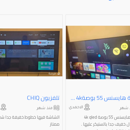
شاشة هايسنس ⁦⁦55⁩⁩ بوصة⁦⁦4k⁩⁩ ⁦⁦qled⁩⁩ بالستيكر استعمال خفيف جدا
تلفزيون ⁦⁦CHIQ⁩⁩
الاحمدي
ا
 شهر
منذ شهر
شاشة هايسنس 55 بوصة 4k qled
الشاشة فيها خطوط خفيفة جدا شغ
 خفيف جدا بالستيكر عليها .
ممتاز