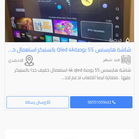
شاشة هايسنس ⁦⁦55⁩⁩ بوصة⁦⁦4k⁩⁩ ⁦⁦qled⁩⁩ بالستيكر استعمال خفيف جدا
منذ شهر
الاحمدي
شاشة هايسنس 55 بوصة 4k qled استعمال خفيف جدا بالستيكر
عليها . ممتازة ايضا للالعاب تدعم لحد...
96551059432
إرسال رسالة