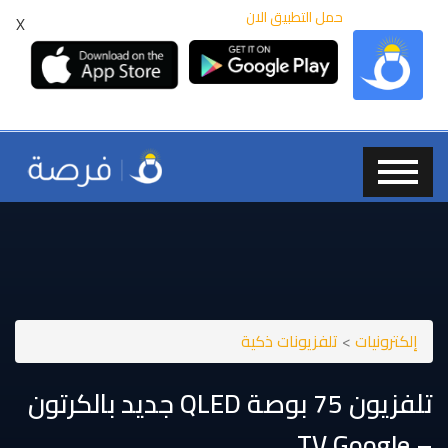
حمل التطبيق الان
X
إلكترونيات
>
تلفزيونات ذكية
تلفزيون ⁦⁦75⁩⁩ بوصة ⁦⁦QLED⁩⁩ جديد بالكرتون
– ⁦⁦Google⁩⁩ ⁦⁦TV⁩⁩