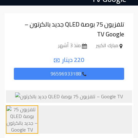
تلفزيون ⁦⁦75⁩⁩ بوصة ⁦⁦QLED⁩⁩ جديد بالكرتون –
مبارك الكبير
منذ 3 أشهر
220 دينار
96596933188