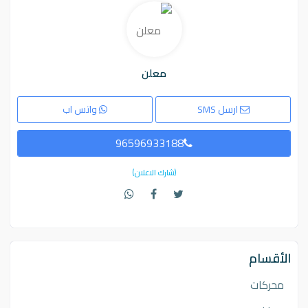
معلن
ارسل SMS
واتس اب
96596933188
(شارك الاعلان)
الأقسام
محركات