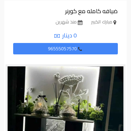
ضيافه كامله مع كورنر
مبارك الكبير
منذ شهرين
0 دينار
96555057570