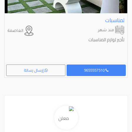
لمناسبات
منذ شهر
العاصمة
تأجير لوازم المناسبات
9655557510
إرسال رسالة