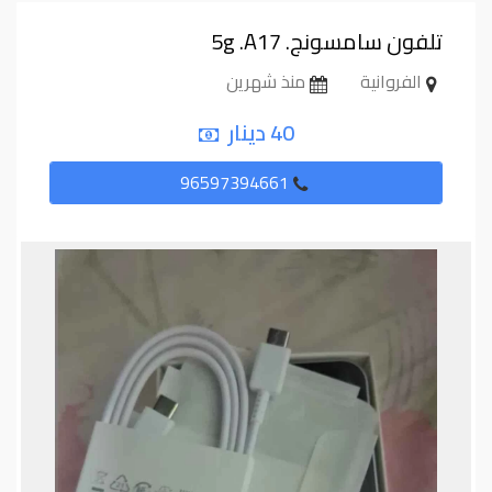
تلفون سامسونج. ⁦⁦A17⁩⁩. ⁦⁦5g⁩⁩
الفروانية
منذ شهرين
40 دينار
96597394661