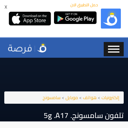
حمل التطبيق الان
X
إلكترونيات
>
هواتف
>
موبايل
>
سامسونج
تلفون سامسونج. ⁦⁦A17⁩⁩. ⁦⁦5g⁩⁩