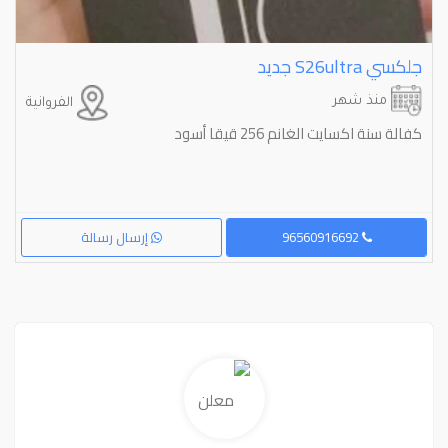
جلكسي ⁦⁦S26ultra⁩⁩ جديد
منذ شهر
الفروانية
كفالة سنة اكسايت الغانم 256 قيقا أسود
96560916692
إرسال رسالة