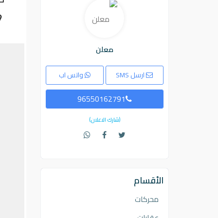
معلن
ارسل SMS
واتس اب
96550162791
(شارك الاعلان)
الأقسام
محركات
عقارات