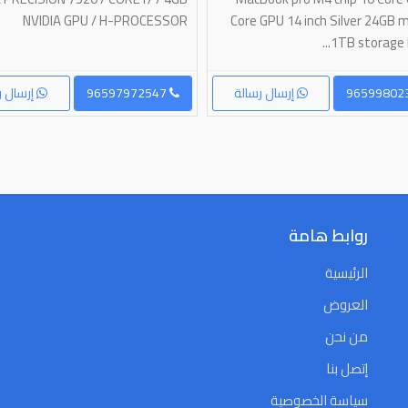
NVIDIA GPU / H-PROCESSOR
Core GPU 14 inch Silver 24GB
1TB storage Li
إرسال رسالة
96597972547
إرسال ر
روابط هامة
الرئيسية
العروض
من نحن
إتصل بنا
سياسة الخصوصية