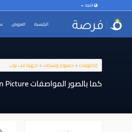
اللغة
الرئيسية
العروض
سي
إلكترونيات
>
كمبيوتر وشبكات
>
اجهزة لاب توب
كما بالصور المواصفات As In Picture
كم