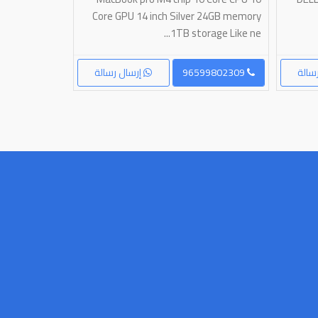
 lightly used,
Core GPU 14 inch Silver 24GB memory
ke new. Ideal f...
1TB storage Like ne...
سالة
96599802309
إرسال رسالة
96541188343