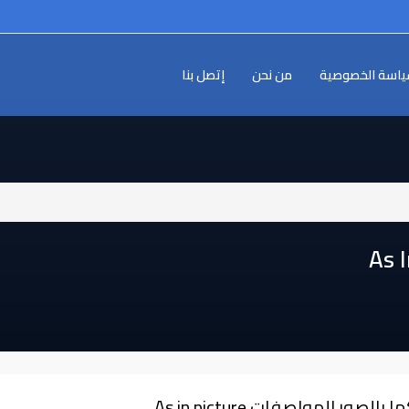
اسة الخصوصية
من نحن
إتصل بنا
ا بالصور المواصفات As in picture