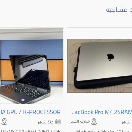
ت مشابهه
MacBook Pro M4 24RAM 1TB
مبارك الكبير
ا
 شهر
منذ شهر
 PRECISION 7520 / CORE I7 / 4GB
MacBook pro M4 chip 10 Core