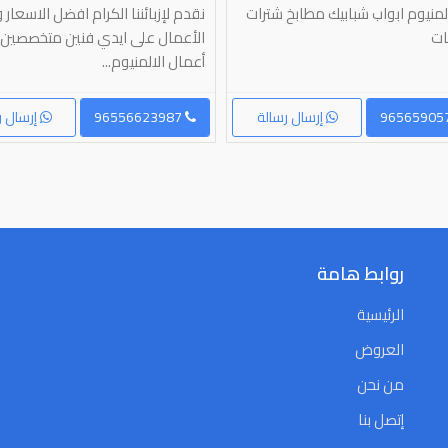
منيوم ابواب شبابيك مطابخ شترات
نقدم لإزبائننا الكرام افضل الاسعار
ات
الأعمال على ايدي فنين متخصصين
أعمال الالمنيوم...
إرسال رسالة
96556623987
إرسال ر
روابط هامة
الرئيسية
العروض
من نحن
إتصل بنا