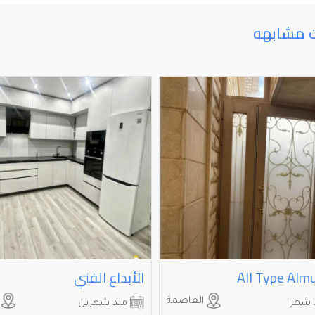
ت مشابهه
All Type Alm
الأبداع الفني
العاصمة
ا
 شهر
منذ شهرين