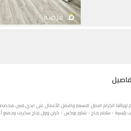
فاصيل
 لإزبائننا الكرام افضل الاسعار وافضل الأعمال على ايدي فنين متخصصي
ب رئيسية - سلالم زجاج - شاور بوكس - كرتن وول زجاج سكريت وجميع أع