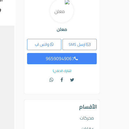
معلن
ارسل SMS
واتس اب
96590949067
(شارك الاعلان)
الأقسام
محركات
عقارات