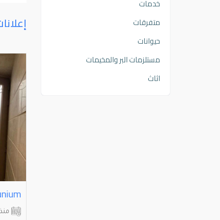
خدمات
إعلانا
متفرقات
حيوانات
مستلزمات البر والمخيمات
اثاث
Door⁩⁩ ⁦⁦and⁩⁩ ⁦⁦window⁩⁩ ⁦⁦Aluminium⁩⁩ فني المنيوم وشتر جام سكريت تصليح مطابخ
فني المنيوم و شتر
unium
الاحمدي
الفروانية
منذ 4 أشهر
منذ