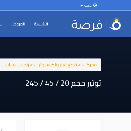
اللغة
الرئيسية
العروض
سي
محركات
>
قطع غيار واكسسوارات
>
رنجات سيارات
توتير حجم ⁦⁦20⁩⁩ / ⁦⁦45⁩⁩ / ⁦⁦245⁩⁩
توتي