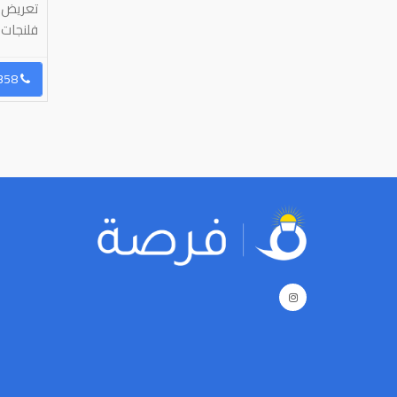
بالمعقول وشيله
تعريض م
فلنجات 
رسال رسالة
96565805046
إرسال رسالة
96566878358