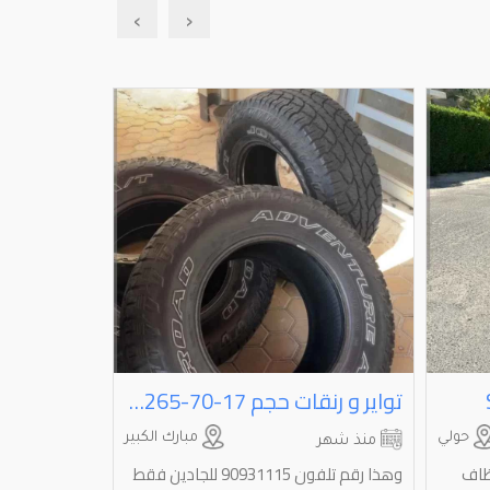
›
‹
تواير و رنقات حجم ⁦⁦265-70-17⁩⁩و فيه تواير بس حجم ⁦⁦285-70-17⁩⁩
رنجاتت كام
حولي
مبارك الكبير
منذ شهر
منذ شهري
انظاف
وهذا رقم تلفون 90931115 للجادين فقط
رنجات كامري 