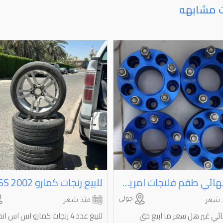
ت مشابهه
سعر نهائي طقم فلنجات امريكي اصلي يركبون علي اغلبه المريكي ⁦⁦5X114.3⁩⁩.-⁦⁦71.6HC-1/2-50MM⁩⁩ اقراء العلان تحت
للبيع رنجات كمارو ⁦⁦2002⁩⁩ ⁦⁦SS⁩⁩
حولي
 شهر
منذ شهر
ئي غير هل سعر ما ابيع حق
للبيع عدد 4 رنجات كمارو اس اس 