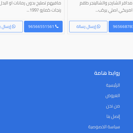
داقر الشارجر والشالينجر طقم
مافيهم تصليح بدون رمانات او البد
امريكي اصلي يركب...
رنجات كمارو 1997...
إرسال رسالة
96566551561
إرسال ر
روابط هامة
الرئيسية
العروض
من نحن
إتصل بنا
سياسة الخصوصية