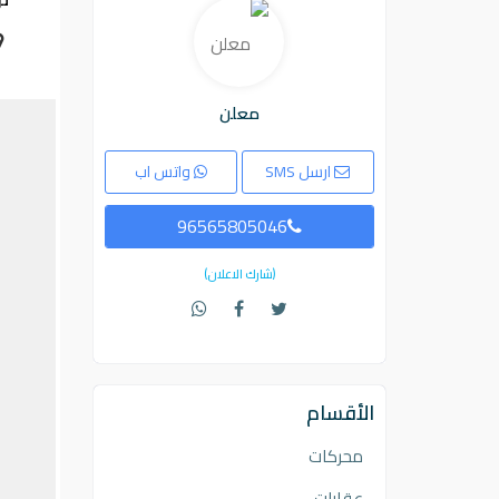
معلن
ارسل SMS
واتس اب
96565805046
(شارك الاعلان)
الأقسام
محركات
عقارات