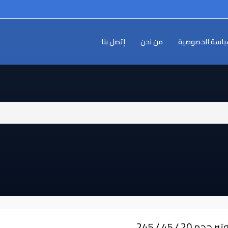
اسة الخصوصية
من نحن
إتصل بنا
ر حجم ⁦⁦20⁩⁩ / ⁦⁦45⁩⁩ / ⁦⁦245⁩⁩