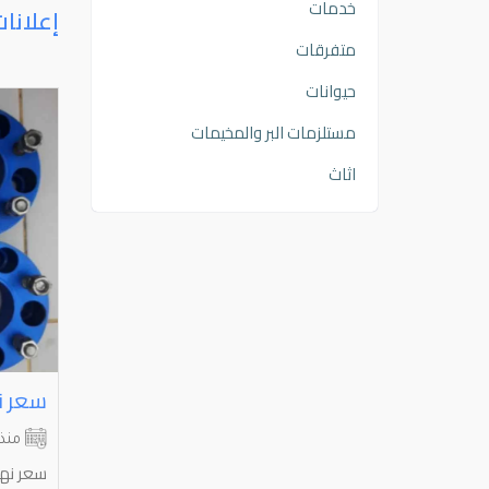
خدمات
إعلانا
متفرقات
حيوانات
مستلزمات البر والمخيمات
اثاث
تاير حجم ⁦⁦15⁩⁩
الجهراء
الاحمدي
منذ شهرين
منذ
للبيع بيع سريع تاير حجم 15 واحد حط سعرك
سعر نها