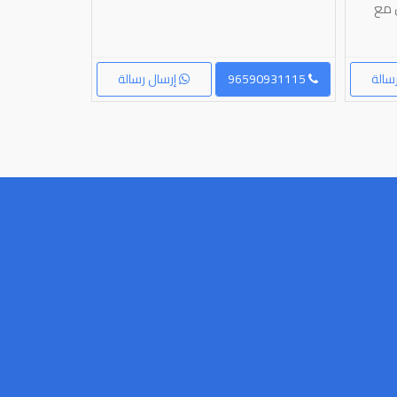
ل مع
سالة
96590931115
إرسال رسالة
96560085679