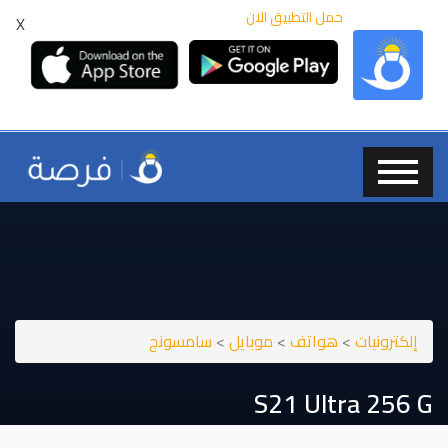
حمل التطبيق الان
X
إلكترونيات
>
هواتف
>
موبايل
>
سامسونج
S21 Ultra 256 G