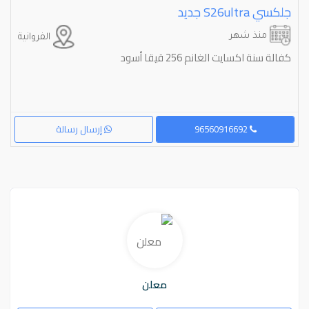
جلكسي ⁦⁦S26ultra⁩⁩ جديد
منذ شهر
الفروانية
كفالة سنة اكسايت الغانم 256 قيقا أسود
96560916692
إرسال رسالة
معلن