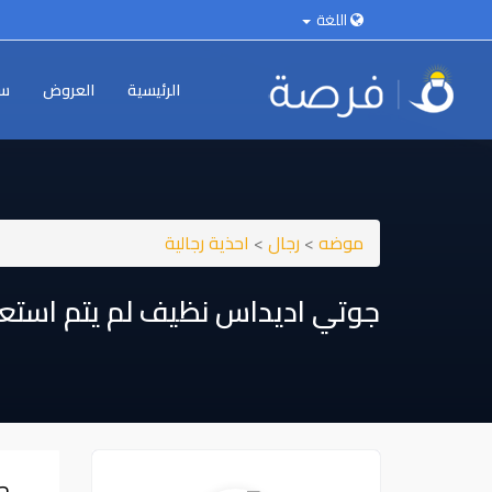
اللغة
الرئيسية
العروض
سي
موضه
>
رجال
>
احذية رجالية
جوتي اديداس نظيف لم يتم استعم
ج