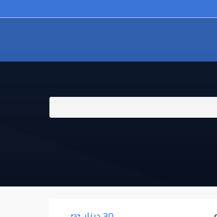
ي
30 دينار