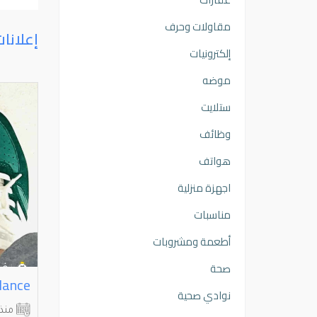
مقاولات وحرف
إعلانا
إلكترونيات
موضه
ستلايت
وظائف
هواتف
اجهزة منزلية
مناسبات
أطعمة ومشروبات
صحة
جوتي اديداس نظيف لم يتم استعماله سبب البيع مو قياسي
اديداس بريدتور ⁦⁦Advancement⁩⁩
lance
نوادي صحية
العاصمة
الفروانية
منذ 3 أشهر
منذ