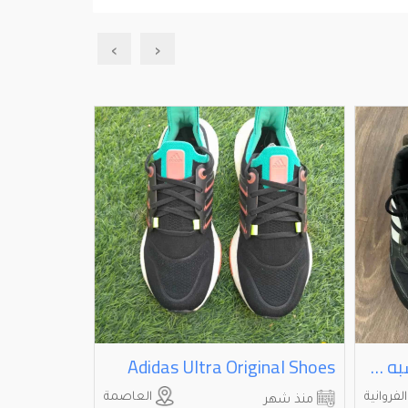
›
‹
اديداس اصلي نظيف جداً شبه جديد مقاس ⁦⁦42⁩⁩
Adidas Ultra Original Shoes
جوتي حذاء 
لفروانية
العاصمة
منذ شهر
منذ شهر