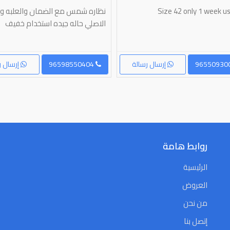
Size 42 only 1 week u
نظاره شمس مع الضمان والعلبه وا
الاصلي حاله جيده استخدام خفيف
إرسال رسالة
96598550404
إرسال ر
روابط هامة
الرئيسية
العروض
من نحن
إتصل بنا