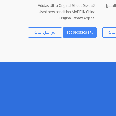
لمنديل
Adidas Ultra Original Shoes Size 42
جوتي حذاء نايك
Used new condition MADE IN China
جوردن ون نايك مقاس 43
Original WhatsApp cal...
سالة
96569063098
إرسال رسالة
96566471459