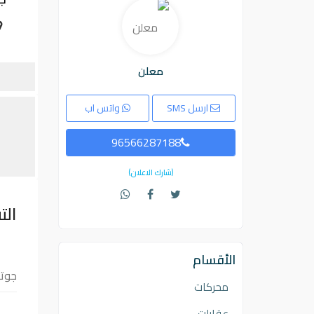
معلن
ارسل SMS
واتس اب
96566287188
(شارك الاعلان)
الت
الأقسام
جوتي
محركات
عقارات