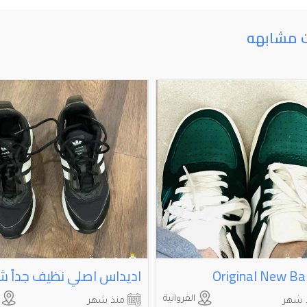
ت مشابهه
Original New Ba
الفروانية
ا
 شهر
منذ شهر