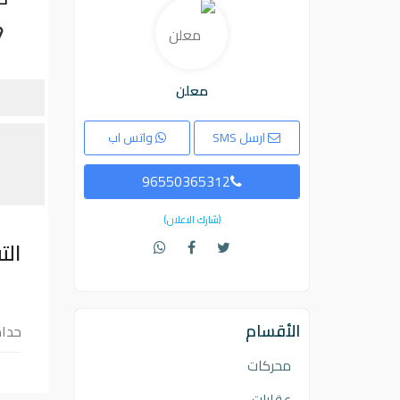
معلن
ارسل SMS
واتس اب
96550365312
(شارك الاعلان)
الت
الأقسام
حداد
محركات
عقارات