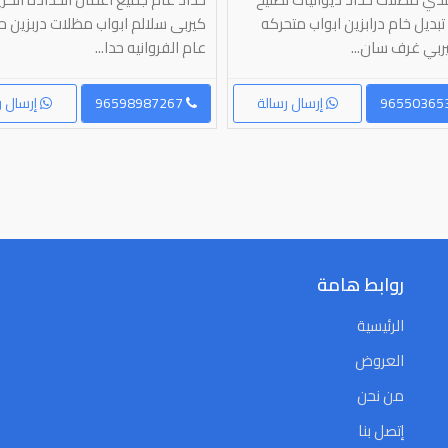
بديل خام درابزين ابواب متحركه
كيربى سلالم ابواب مظلات دربزين ح
بي غرف سان...
عام الفروانيه حدا...
إرسال رسالة
96598987267
إرسال ر
روابط هامة
الرئيسية
العروض
من نحن
إتصل بنا