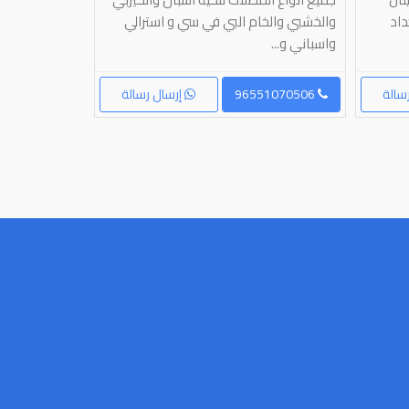
داد
والخشبي والخام البي في سي و استرالي
حديثه مظلات 
واسباني و...
اسور كربي اسو
سالة
96551070506
إرسال رسالة
96560615144