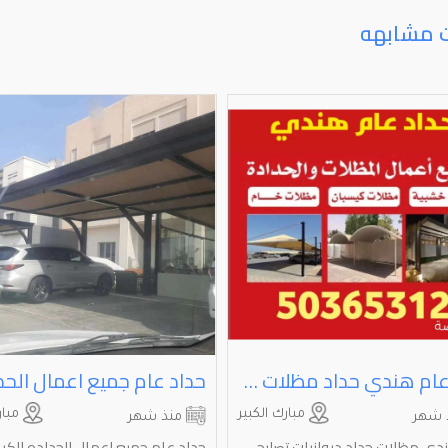
ت مشابهه
حداد عام هندي حداد مظلات حداد درابزين حداد ابواب حداد غرف ساندويتش بانل ⁦⁦Blacksmith⁩⁩ ⁦⁦Welding⁩⁩ ⁦⁦and⁩⁩
مبارك الكبير
مبار
 شهر
منذ شهر
دي مظلات حداد ديوانيات تصليح
حداد عام جميع اعمال الحداده الكري