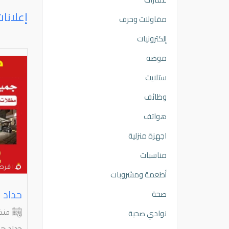
إعلانا
مقاولات وحرف
إلكترونيات
موضه
ستلايت
وظائف
هواتف
اجهزة منزلية
مناسبات
أطعمة ومشروبات
حداد عام هندي حداد مظلات حداد درابزين حداد ابواب حداد غرف ساندويتش بانل ⁦⁦Blacksmith⁩⁩ ⁦⁦Welding⁩⁩ ⁦⁦and⁩⁩
صحة
نوادي صحية
الفروانية
مبارك الكبير
منذ 3 أشهر
منذ
ام كيربى
حداد هندي مظلات حداد ديوانيات تصليح
حداد هن