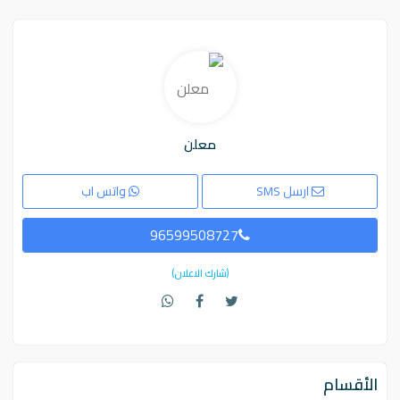
معلن
ارسل SMS
واتس اب
96599508727
(شارك الاعلان)
الأقسام