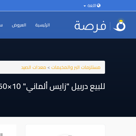
اللغة
الرئيسية
العروض
سي
مستلزمات البر والمخيمات
>
معدات الصيد
للبیع دربیل "زايس ألماني" 10×50 مخزن - كامل اغراضه جلد اصلی
للب