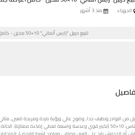
الجهراء
منذ 3 أشهر
فاصيل
بیل من النوادر ونظيف جدا, وضوح عالي ورؤية باردة ومريحة للعين, مثال
المقاس: 10×50 (تكبير قوي وعدسة واسعة تعطي إضاءة ممتازة). ال
اش أو الخدوش بارد على العين وصافي وواضح (شرط الفحص). الملحقات (