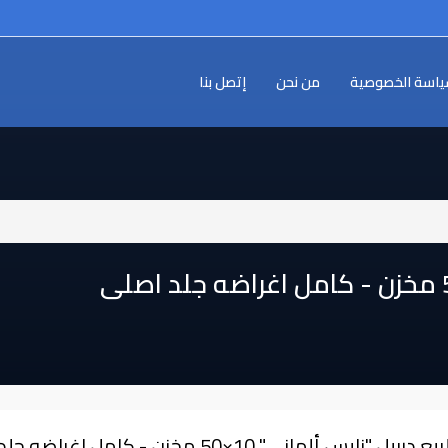
اسة الخصوصية
من نحن
إتصل بنا
یع دربیل "زايس ألماني" 10×50 مخزن - كامل اغراضه جلد اصلی