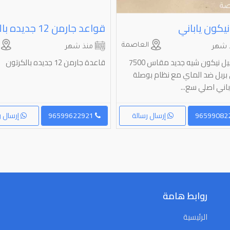
نيكون ياباني
العاصمة
ا
 شهر
منذ شهر
للبيع دربيل نيكون شيه جديد مقاس 7500
قاعدة جارمن 12 جديده بالكرتون
ربل ضد الماي مع نظام بوصلة
باني اصلي سع...
إرسال رسالة
96599622921
إرسال ر
روابط هامة
الرئيسية