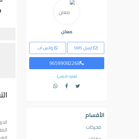
معلن
ارسل SMS
واتس اب
96599082268
(شارك الاعلان)
الت
الأقسام
الدر
محركات
الغب
عقارات