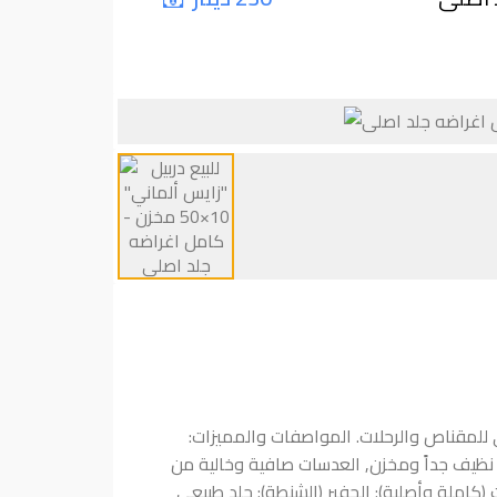
ي للمقناص والرحلات. المواصفات والمميزات:
حالة: نظيف جداً ومخزن, العدسات صافية وخالية من
كاملة وأصلية): الجفير (الشنطة): جلد طبيعي