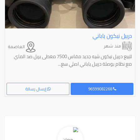
دربيل نيكون ياباني
منذ شهر
العاصمة
للبيع دربيل نيكون شيه جديد مقاس 7500 مغطى بربل ضد الماي
مع نظام بوصلة دربيل ياباني اصلي سع...
96599082268
إرسال رسالة