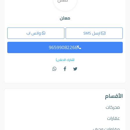
معلن
ارسل SMS
واتس اب
96599082268
(شارك الاعلان)
الأقسام
محركات
عقارات
مقاولات وحرف