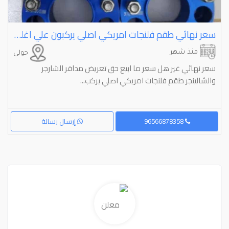
سعر نهائي طقم فلنجات امريكي اصلي يركبون علي اغلبه المريكي ⁦⁦5X114.3⁩⁩.-⁦⁦71.6HC-1/2-50MM⁩⁩ اقراء العلان تحت
منذ شهر
حولي
سعر نهائي غير هل سعر ما ابيع حق تعريض مداقر الشارجر
والشالينجر طقم فلنجات امريكي اصلي يركب...
96566878358
إرسال رسالة