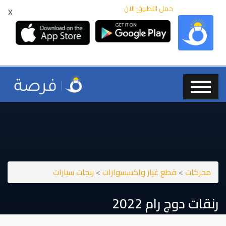
حمل التطبيق الان
X
محركات
>
قطع غيار واكسسوارات
>
رنجات سيارات
رنقات دوج رام ⁦⁦2022⁩⁩