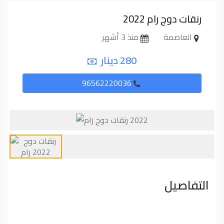
رنقات دوج رام ⁦⁦2022⁩⁩
العاصمة
منذ 3 أشهر
280 دينار
96562220036
التفاصيل