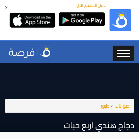
حمل التطبيق الان
X
حيوانات
>
طيور
دجاج هندي اربع حبات