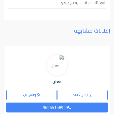
للبيع ثلث دجاجات وديج هندي
إعلانات مشابهه
معلن
ارسل SMS
واتس اب
96565158999