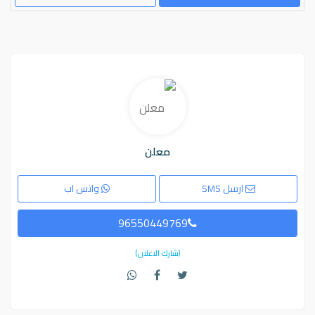
معلن
ارسل SMS
واتس اب
96550449769
(شارك الاعلان)