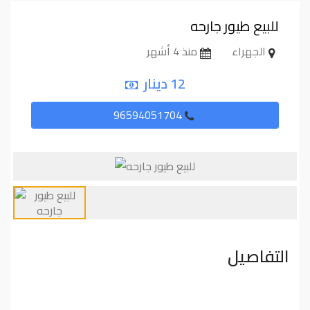
للبيع طيور جارحه
الجهراء
منذ 4 أشهر
12 دينار
96594051704
التفاصيل