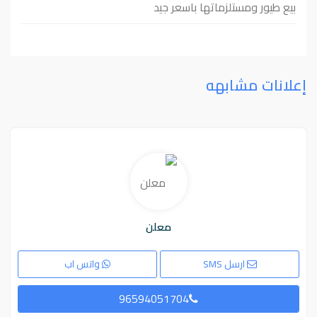
بيع طيور ومستلزماتها باسعر جيد
إعلانات مشابهه
معلن
ارسل SMS
واتس اب
96594051704