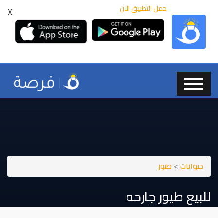
حمل التطبيق الان
X
حيوانات
>
طيور
للبيع طيور جارحه