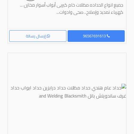
جميع انواع الحداده مظلات خام كيربى أبواب أسوار مخازن ...
كهرباء تمديد وإصلاح.. صحى وادوات...
96567691613
إرسال رسالة