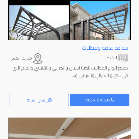
حدادة عامة ومظلات
1 شهر
مبارك الكبير
جميع انواع المظلات للكية اسبان والكيربي والخشبي والخام البي
في سي و استرالي واسباني و...
96551070506
إرسال رسالة