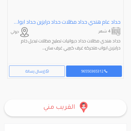
حداد عام هندي حداد مظلات حداد درابزين حداد ابواب حداد غرف ساندويتش بانل ⁦⁦Blacksmith⁩⁩ ⁦⁦Welding⁩⁩ ⁦⁦and⁩⁩
4 شهر
حولي
حداد هندي مظلات حداد ديوانيات تصليح مظلات تبديل خام
درابزين ابواب متحركه غرف كيربي غرف سان...
96550365312
إرسال رسالة
القريب مني