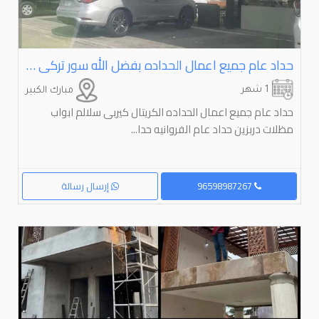
حداد عام جميع اعمال الحداده بفضل الله سور تركى ابواب وتعديل ولحام الأجزاء التالفه كل مايخص الحداده
1 شهر
مبارك الكبير
حداد عام جميع اعمال الحداده الكريتال كيربى سلالم ابواب
مظلات دربزين حداد عام الفروانيه حدا...
96598987267
إرسال رسالة