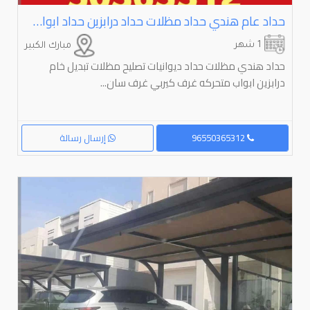
حداد عام هندي حداد مظلات حداد درابزين حداد ابواب حداد غرف ساندويتش بانل ⁦⁦Blacksmith⁩⁩ ⁦⁦Welding⁩⁩ ⁦⁦and⁩⁩
1 شهر
مبارك الكبير
حداد هندي مظلات حداد ديوانيات تصليح مظلات تبديل خام
درابزين ابواب متحركه غرف كيربي غرف سان...
96550365312
إرسال رسالة