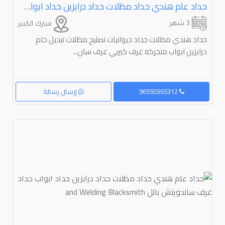
حداد عام هندي حداد مظلات حداد درابزين حداد ابواب حداد غرف ساندويتش بانل ⁦⁦Blacksmith⁩⁩ ⁦⁦Welding⁩⁩ ⁦⁦and⁩⁩
3 شهر
مبارك الكبير
حداد هندي مظلات حداد ديوانيات تصليح مظلات تبديل خام
درابزين ابواب متحركه غرف كيربي غرف سان...
96550365312
إرسال رسالة