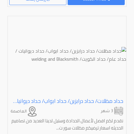
حداد مظلات/ حداد درابزين/ حداد ابواب/ حداد ديوانيات / حداد عام/ حداد الكويت/ ⁦⁦Blacksmith⁩⁩ ⁦⁦and⁩⁩ ⁦⁦welding⁩⁩
3 شهر
العاصمة
نقدم لكم افضل لأعمال الحدادة وستيل لدينا العديد من تصاميم
الحديثه اسعار ترضيكم مظلات سور ت...