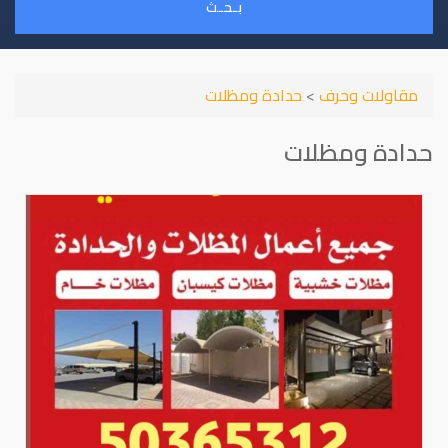
بـحـث
مقاولات وحرف
>
حدادة ومظلات
حدادة ومظلات