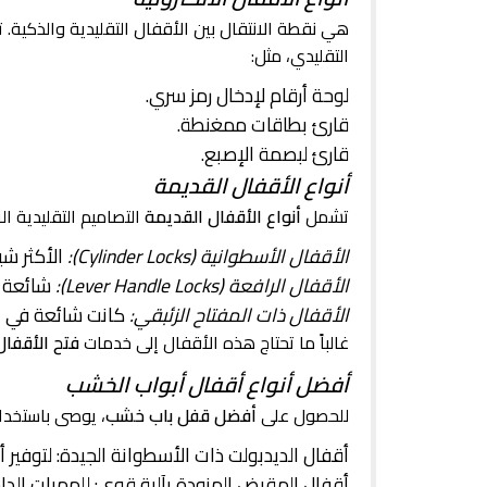
هي نقطة الانتقال بين الأقفال التقليدية والذكية. تع
التقليدي، مثل:
لوحة أرقام لإدخال رمز سري.
قارئ بطاقات ممغنطة.
قارئ لبصمة الإصبع.
أنواع الأقفال القديمة
تشمل
أنواع الأقفال القديمة
التصاميم التقليدية ا
الأقفال الأسطوانية (Cylinder Locks):
الأكثر شي
الأقفال الرافعة (Lever Handle Locks):
شائعة في
الأقفال ذات المفتاح الزئبقي:
كانت شائعة في ال
غالباً ما تحتاج هذه الأقفال إلى خدمات
فتح الأقفال
أفضل أنواع أقفال أبواب الخشب
للحصول على
أفضل قفل باب خشب
، يوصى باستخدا
أقفال الديدبولت ذات الأسطوانة الجيدة: لتوفير أم
أقفال المقبض المزودة بآلية قوي: للممرات الداخ