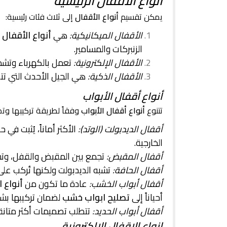
أنواع الأقفال الرئيسية
يمكن تقسيم
أنواع الأقفال
إلى ثلاث فئات رئيسية:
الأقفال الميكانيكية:
هي
أنواع الأقفال 
الزنبركات والمسامير.
الأقفال الإلكترونية:
تعمل بالكهرباء وتش
الأقفال الذكية:
هي الجيل الأحدث التي تتص
أنواع أقفال الأبواب
تتنوع
أنواع أقفال الأبواب
وفقاً لطريقة تركيبها وت
أقفال الديدبولت (الوتد):
الأكثر أماناً، يُثبت في
الخارجية.
أقفال المقبض:
تجمع بين المقبض والقفل، وتست
أقفال الحافة:
تشبه الديدبولت ولكنها تُركب على
أقفال أبواب الخشب:
عادة ما تكون من
أنواع 
أحياناً إلى
تصليح ابواب خشب
لضمان تركيبها بش
أقفال أبواب الحديد:
تتطلب تصميمات أكثر متانة 
انواع الاقفال الالكترونية