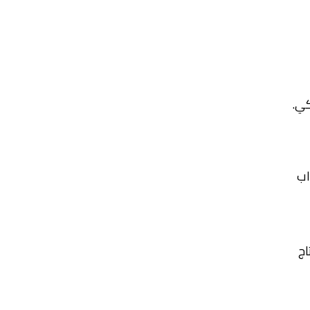
كي.
اب
اج