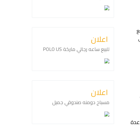
ع
اعلان
للبيع ساعه رجالي ماركة ⁦⁦US⁩⁩ ⁦⁦POLO⁩⁩
اعلان
مسباح دومنه صندوقي جميل
عدة