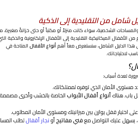
يل شامل من التقليدية إلى الذكية
المساحات الشخصية، سواء كانت منزلاً أو مكتباً أو حتى خزانةً صغيرة. م
 من الأقفال الميكانيكية التقليدية إلى الأقفال الإلكترونية والذكية التي
 هذا الدليل الشامل، سنستعرض معاً أهم
أنواع الأقفال
المتاحة في
اسب لاحتياجاتك.
ال؟
ورة لعدة أسباب:
دد مستوى الأمان الذي توفره لممتلكاتك.
ل باب. هناك
أنواع أقفال الأبواب
الخاصة بالخشب وأخرى مصممة
ى اختيار قفل يوازن بين ميزانيتك ومستوى الأمان المطلوب.
 يسهل عليك التواصل مع
فني مفاتيح
أو
نجار أقفال
لطلب المسا