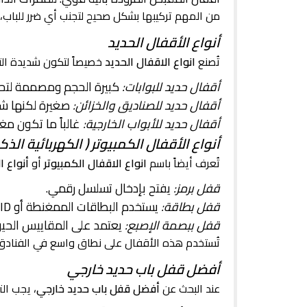
من المهم تركيبها بشكل صحيح لتجنب أي ضرر للبا
أنواع الأقفال الحديد
تُصنع
انواع الاقفال الحديد
خصيصاً لتكون شديدة ال
أقفال حديد للبوابات:
كبيرة الحجم ومصممة لتح
أقفال حديد للصناديق والخزائن:
صغيرة لكنها شدي
أقفال حديد للأبواب الخارجية:
غالباً ما تكون م
أنواع الأقفال الكمبيوتر ( الكهربائية الذك
تُعرف أيضاً باسم
انواع الاقفال الكمبيوتر
أو
أنواع ا
قفل برمز:
يفتح بإدخال تسلسل رقمي.
قفل بطاقة:
يستخدم البطاقات الممغنطة أو RFID.
قفل ببصمة الإصبع:
يعتمد على المقاييس الحيوية
تُستخدم هذه الأقفال على نطاق واسع في الفنادق و
أفضل قفل باب حديد خارجي
عند البحث عن
أفضل قفل باب حديد خارجي
، يجب الت