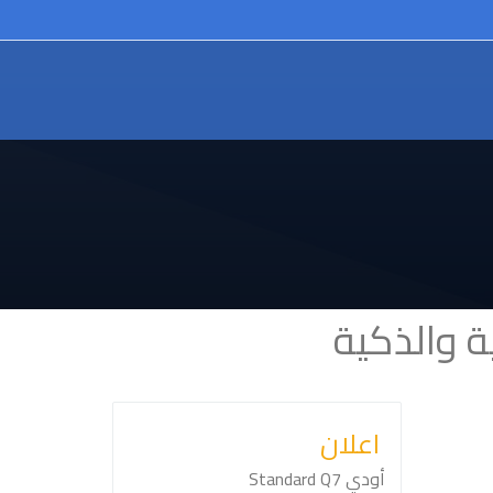
ة والذكية
اعلان
أودي ⁦Q7⁩ ⁦Standard⁩