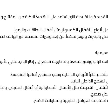
القديمة
والتقليدية التي تعتمد على آلية ميكانيكية من المفاتيح و
مل
أنواع الأقفال الكمبيوتر
مثل أقفال البطاقات والرموز.
ل بالإنترنت وتوفر تحكماً عن بُعد وميزات متقدمة عبر الهاتف الذ
صميمها:
 حافة الباب ويتميز بقطعة وتد طويلة تندفع إلى إطار الباب. مثالي للأبو
خدم غالباً للأبواب الداخلية بسبب مستوى أمانها المتوسط.
 السطح الداخلي للباب.
الأقفال القديمة
مثل الأقفال الأسطوانية أو أقفال المقبض، وتحت
كل صحيح.
لمقاومة العوامل الخارجية ومحاولات الكسر.