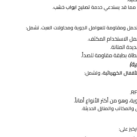
ب، مما قد يستدعي خدمة
تصليح ابواب خشب
.
تحمل ومقاومة للعوامل الجوية ومحاولات العبث. تشمل:
مل الاستخدام المكثف.
دة المتانة.
غطاة بطبقة مقاومة للصدأ.
ية)
لأقفال الكهربائية
، وتشمل:
، وهو من أكثر الأنواع أماناً.
المكاتب والمنازل الحديثة.
ركيز على: