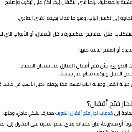
شبية والمعدنية، بينما فني الأقفال يُركّز أكثر على تركيب وإصلاح
حاجة إلى تكسير الباب، وهو ما قد لا يجيده الفني العادي.
مشكلات، مثل المفاتيح المكسورة داخل الأقفال، أو الأبواب التي لا
يدة أو إصلاح التالف منها.
ات الطوارئ، مثل
فتح أقفال المنازل
عند فقدان المفتاح.
فحص القفل وتركيب قطع غيار جديدة.
بين صيانة القفل وصيانة الباب نفسه، مما يجعله الخيار الأنسب في حالات
ف
جار فتح أقفال؟
بحاجة إلى
خدمات نجار
فتح أقفال الكويت
محترف بشكلٍ عاجلٍ، ومنها:
داً أو مسروقاً، فإن فقدانه يعني عدم القدرة على الدخول إلى المن
 الباب دون كسره.