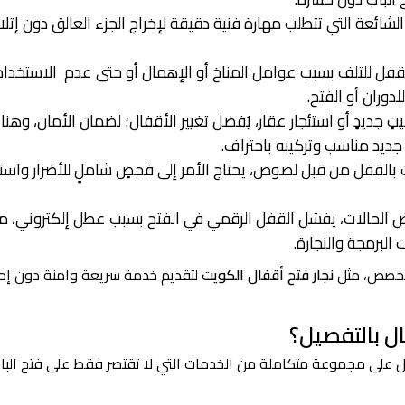
لشائعة التي تتطلب مهارة فنية دقيقة لإخراج الجزء العالق دون إتل
 القفل للتلف بسبب عوامل المناخ أو الإهمال أو حتى عدم الاستخدام
دوران أو الفتح.
بيتٍ جديدٍ أو استئجار عقار، يُفضل تغيير الأقفال؛ لضمان الأمان، وهنا
جديد مناسب وتركيبه باحتراف.
ث بالقفل من قبل لصوص، يحتاج الأمر إلى فحصٍ شاملٍ للأضرار واست
 الحالات، يفشل القفل الرقمي في الفتح بسبب عطل إلكتروني، م
لبرمجة والنجارة.
متخصص، مثل
نجار فتح أقفال الكويت
لتقديم خدمة سريعة وآمنة دون إح
ل بالتفصيل؟
 على مجموعة متكاملة من الخدمات التي لا تقتصر فقط على فتح البا