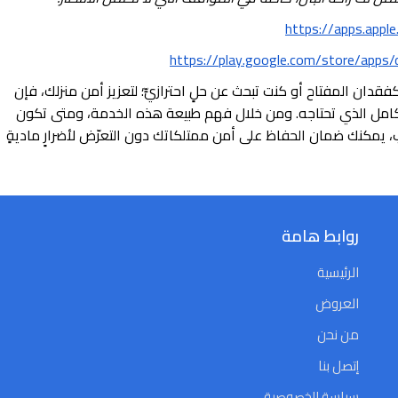
https://apps.app
https://play.google.com/store/apps
قدان المفتاح أو كنت تبحث عن حلٍ احترازيٍّ؛ لتعزيز أمن منزلك، فإن
كامل الذي تحتاجه. ومن خلال فهم طبيعة هذه الخدمة، ومتى تكون
 يمكنك ضمان الحفاظ على أمن ممتلكاتك دون التعرّض لأضرارٍ ماديةٍ
روابط هامة
الرئيسية
العروض
من نحن
إتصل بنا
سياسة الخصوصية