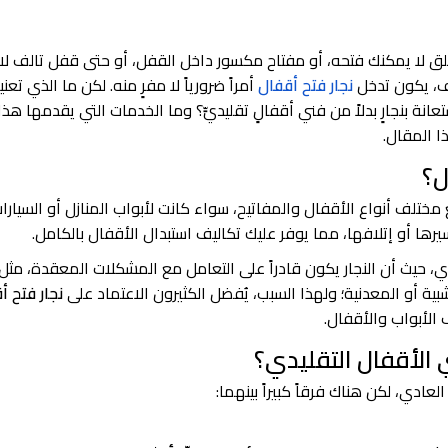
 لا يمكنك فتحه، أو مفتاح مكسور داخل القفل، أو حتى قفل تالف لا
ف، يكون تدخل
نجار فتح أقفال
أمراً ضرورياً لا مفرٍ منه. لكن ما الذي تعني
ة بنجارٍ بدلاً من فني أقفالٍ تقليديٍّ؟ وما الخدمات التي يقدمها هذا
ا المقال.
ل؟
ف أنواع الأقفال والمفاتيح، سواء كانت لأبواب المنازل أو السيارات
يرها أو إتلافها، مما يوفر عليك تكاليف استبدال الأقفال بالكامل.
 حيث أن النجار يكون قادراً على التعامل مع المشكلات المعقدة، مثل
ية أو المعدنية؛ ولهذا السبب، يُفضل الكثيرون الاعتماد على
نجار فتح أ
 الأبواب والأقفال.
 الأقفال التقليدي؟
ادي، لكن هناك فرقاً كبيراً بينهما: