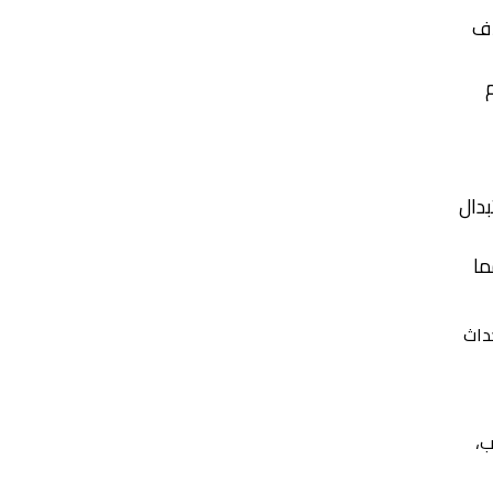
اف
بدال
ما
داث
ب،