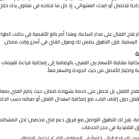
حاجة للاتصال أو البحث العشوائي، إذ كل ما تحتاجه في متناول يدك خلال
ر فتح اقفال على مدار الساعة، وهذا أمر بالغ الأهمية في حالات الطوا
ات الرسمية. فإن التطبيق يضمن لك وصول الفني في أسرع وقت ممكن.
ة مقارنة الأسعار بين الفنيين، بالإضافة إلى إمكانية قراءة تقييمات
ة واختيار الأفضل من حيث الجودة والسعر معاً.
لفتح القفل، بل تحصل على خدمة بشهادة ضمان، حيث يلتزم الفني بمعاي
لقفل دون إتلاف الباب، مع إمكانية استبدال القفل أو صيانته حسب الحاج
مة، يتيح لك التطبيق التواصل مع فريق دعم فني مخصص؛ لحل المشكلا
ق التقليدية في حجز الخدمات.
من لك راحة البال، خاصةً في المواقف التي لا تحتمل الانتظار.