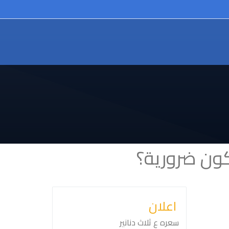
كون ضرورية؟
اعلان
سعره ع ثلاث دنانير