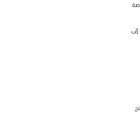
اصة
 إلى
تح