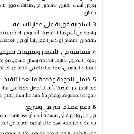
بعرض أنسب الفنيين المتاحين في منطقتك فوراً. لا 
دقائق.
3. استجابة فورية على مدار الساعة
واحدة من أهم مزايا
"فرصة"
أنه يوفر لك خدمة نجا
كفقدان المفتاح أو كسر القفل ليلاً أو في العطل
4. شفافية في الأسعار وتقييمات حقيقية
يعرض التطبيق تكاليف الخدمة بشكلٍ مسبق، مع إمكاني
العملاء السابقين، مما يساعدك في اتخاذ قرارك بثق
5. ضمان الجودة وخدمة ما بعد التنفيذ
عند الحجز عبر
"فرصة"
، أنت لا تحصل فقط على نجار 
الجودة المطلوبة، ويقدّم حلاً متكاملاً يشمل فتح ا
6. دعم عملاء احترافي وسريع
في حال واجهت أي مشكلة أثناء أو بعد تنفيذ الخد
بسرعة واحترافية، وهو ما لا توفره العديد من الطر
حمل التطبيق اليوم، وتمتّع بتجربةٍ سهلةٍ وسريعةٍ تض