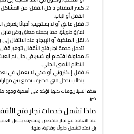
كسر المفتاح داخل القفل
: من المشاكل ا
القفل أو الباب.
قفل عالقٍ أو لا يستجيب
: أحيانًا يتعرض
لفترةٍ طويلةٍ، مما يجعله معلق وغير قابل لل
نقل الملكية أو الإيجار
: عند الانتقال إلى 
تتدخل خدمة نجار فتح الأقفال لتوفير قفل 
محاولة اقتحام أو كسر
: في حال تم العب
النظام الأمني الحالي.
قفل إلكتروني أو ذكي لا يعمل
: في بعض
يتطلب تدخل فني محترف يجمع بين مهارات ا
هذه السيناريوهات كلها تؤكد على أهمية وجود 
ضرر.
ماذا تشمل خدمات نجار فتح الأقفا
عند التعاقد مع نجار متخصص ومحترف يحصل العميل
بل تمتد لتشمل حلولًا وقائية، منها: