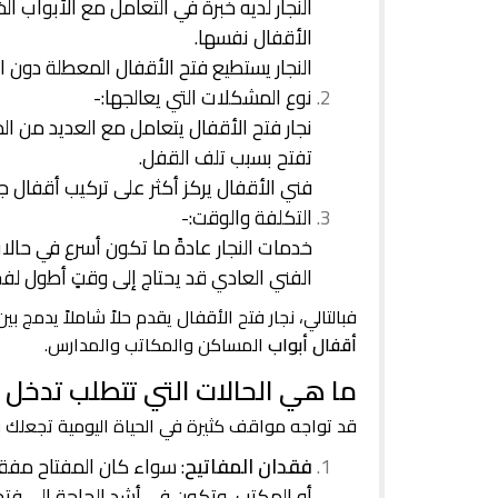
النجار لديه خبرة في التعامل مع الأبواب الخ
الأقفال نفسها.
النجار يستطيع فتح الأقفال المعطلة دون ال
نوع المشكلات التي يعالجها:-
نجار فتح الأقفال يتعامل مع العديد من ال
تفتح بسبب تلف القفل.
فني الأقفال يركز أكثر على تركيب أقفال جد
التكلفة والوقت:-
خدمات النجار عادةً ما تكون أسرع في حال
الفني العادي قد يحتاج إلى وقتٍ أطول ل
فبالتالي، نجار فتح الأقفال يقدم حلاً شاملاً يدمج 
أقفال أبواب
المساكن والمكاتب والمدارس.
ما هي الحالات التي تتطلب تدخل ن
قد تواجه مواقف كثيرة في الحياة اليومية تجعلك 
فقدان المفاتيح
: سواء كان المفتاح مفقو
أو المكتب، وتكون في أشد الحاجة إلى فتح