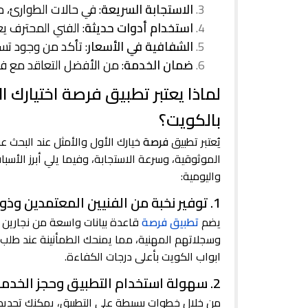
الاستجابة السريعة
: في حالات الطوارئ، م
استخدام أدوات حديثة
: الفني المحترف يع
الشفافية في الأسعار
: تأكد من وجود تس
ضمان الخدمة
: من الأفضل التعاقد مع فن
لماذا يعتبر تطبيق فرصة اختيارك ا
بالكويت؟
يُعتبر تطبيق
فرصة
خيارك الأول والأمثل عند البحث 
الموثوقية، وسرعة الاستجابة، وفيما يلي أبرز الأس
واليومية:
1. توفير نخبة من الفنيين المعتمدين وذوي الخبرة
يضم
تطبيق فرصة
قاعدة بيانات واسعة من نجارين م
وسجلاتهم المهنية، مما يمنحك الطمأنينة عند طلب
ابواب الكويت بأعلى درجات الكفاءة.
2. سهولة استخدام التطبيق وحجز الخدمة خلال دقائق
من خلال خطوات بسيطة على التطبيق، يمكنك تحديد