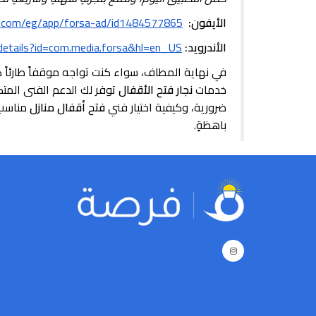
الأيفون:
le.com/eg/app/forsa-ad/id1484577865
الأندرويد:
/details?id=com.media.forsa&hl=en_US
في نهاية المطاف، سواء كنت تواجه موقفاً طارئاً كف
خدمات
نجار فتح الأقفال
توفر لك الدعم الفني المت
ضرورية، وكيفية اختيار فني
فتح أقفال منازل
مناسب،
باهظةٍ.