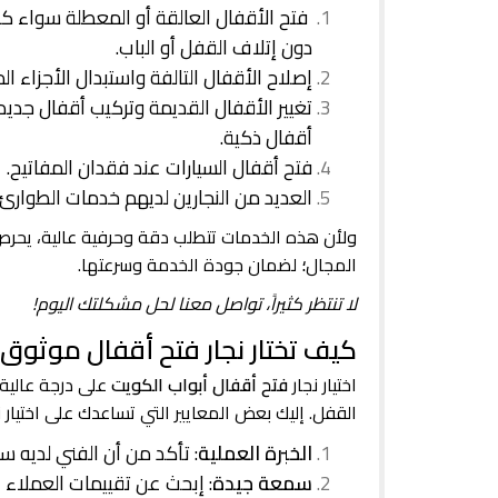
فتح الأقفال العالقة أو المعطلة سواء كا
دون إتلاف القفل أو الباب.
إصلاح الأقفال التالفة واستبدال الأجزاء 
تغيير الأقفال القديمة وتركيب أقفال جديدة 
أقفال ذكية.
فتح أقفال السيارات عند فقدان المفاتيح.
العديد من النجارين لديهم خدمات الطوارئ
ولأن هذه الخدمات تتطلب دقة وحرفية عالية، يحر
المجال
؛
لضمان جودة الخدمة وسرعتها.
لا تنتظر كثيراً، تواصل معنا لحل مشكلتك اليوم!
كيف تختار نجار فتح أقفال موثو
اختيار نجار
فتح أقفال أبواب الكويت
على درجة عالية 
القفل. إليك بعض المعايير التي تساعدك على اختيار 
الخبرة العملية
: تأكد من أن الفني لديه س
سمعة جيدة
: إبحث عن تقييمات العملاء ال