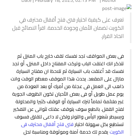
Date | February 18, 2025, 02:13 PM
Author |
تعرف على كيفية اختيار فني فتح أقفال محترف في
الكويت لضمان الأمان وجودة الخدمة. اقرأ النصائح قبل
اتخاذ القرار.
فى بعض المواقف تجد نفسك تقف خارج باب المنزل ثم
تتذكر انك اغلقت الباب وتركت المفتاح داخل المنزل، أو تجد
نفسك قد أغلقت باب السيارة ثم تلاحظ ان مفتاح السيارة
مازال على المقعد. يحدث هذا الموقف معظم الوقت وانت
ذاهب الى العمل فى عجلة من أمرك أو بعد العودة من
يوم عمل طويل أو فى بعض الأحيان تكون الظروف الجوية
غير ملائمة تماماً لترك السيارة أو الوقف كثيرا والمحاولة
لفتح القفل. بالطبع سوف يتوقف عقلك لثوانى عن التفكير
ويسيطر شعور اليأس والتوتر ولكن لا داعى للقلق فسوف
تستطيع بكل سهولة اختيار
فنى فتح أقفال محترف فى
الكويت
يقدم لك خدمة آمنة وموثوقة ومناسبة لحل