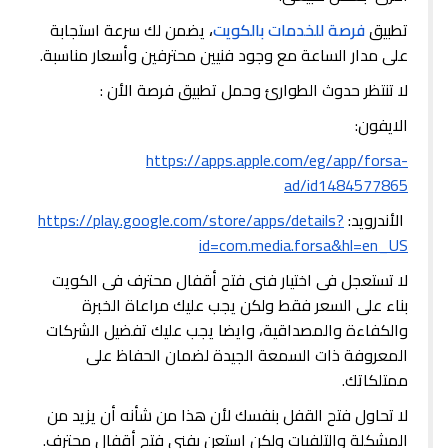
تطبيق
فرصة للخدمات بالكويت
،
يضمن لك سرعة استجابة
على مدار الساعة مع وجود فنيين محترفين وأسعار مناسبة.
لا تنتظر حدوث الطوارئ وحمل تطبيق فرصة الأن :
الايفون:
https://apps.apple.com/eg/app/forsa-
ad/id1484577865
الأندرويد:
https://play.google.com/store/apps/details?
id=com.media.forsa&hl=en_US
لا تستعجل فى اختيار فنى فتح أقفال محترف فى الكويت
بناء على السعر فقط ولكن يجب عليك مراعاة الخبرة
والكفاءة والمصداقية، وايضا يجب عليك تفضيل الشركات
المعروفة ذات السمعة الجيدة لضمان الحفاظ على
ممتلكاتك.
لا تحاول فتح القفل بنفسك لأن هذا من شأنه أن يزيد من
المشكلة والتلفيات ولكن استعن بفنى فتح أقفال محترف.