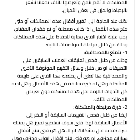
الممتلكات لا تقدر بثمن وتعرضها للتلف يجعلنا نشعر
بالإحباط والحزن فى بعض الأحيان.
لذلك عند الحاجة الى
تغيير أقفال
هذه الممتلكات أو حتى
فتح هذه الأقفال اذا كانت معطلة أو تم فقدان المفتاح،
يجب عليك اختيار الفنى بعناية للحفاظ على هذه الممتلكات
وذلك من خلال مراعاة المواصفات التالية:
1-
يتمتع بالمصداقية:
وذلك من خلال فحص تعليقات العملاء السابقين على
التطبيقات او من خلال وسائل التقييم الموثوقة الأخرى
والمصداقية هنا تعنى أن يطلعك هذا الفنى على طبيعة
المشكلة وهل له خبرة سابقة فى هذه الأقفال وهل لديه
كل الأدوات اللازمة لحل هذه المشكلة دون تعريض
الممتلكات للتلف.
2
- خبرة مرتبطة بالمشكلة :
ايضا من خلال فحص التقييمات السابقة أو النظر إلى
الأعمال السابقة لهذا فنى سوف تستطيع تمييز هل يمتلك
خبرة كفاية لحل مشكلتك ام لا. هل هو
فنى فتح أقفال
سيارات محترف،
ام هو
فنى فتح اقفال ابواب
محترف وهل