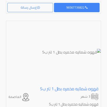
96567736822
إرسال رسالة
قهوه شماليه مخمره بطل ⁦⁦1⁩⁩ لتر ب⁦⁦5⁩⁩
3 شهر
العاصمة
قهوه شماليه مخمره بطل 1 لتر ب5