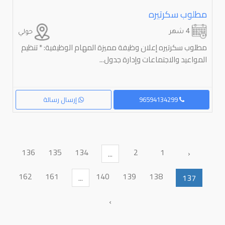
مطلوب سكرتيره
4 شهر
حولي
مطلوب سكرتيره إعلان وظيفة مميزة المهام الوظيفية: * تنظيم
المواعيد والاجتماعات وإدارة جدول...
96594134299
إرسال رسالة
136
135
134
2
1
‹
...
162
161
140
139
138
...
137
›