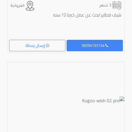
3 شهر
الفروانية
شيف فطاير ابحث عن عمل خبرة 12 سنه
96594133134
إرسال رسالة