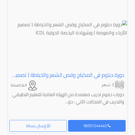
دورة دبلوم في المكياج وقص الشعر والخياطة ( تصميم الأزياء والموضة ) وشهادة الرخصة الدولية ⁦⁦ICDL⁩⁩
3 شهر
العاصمة
دورات دبلوم تدريب معتمدة من الهيئة العامة للتعليم التطبيقي
والتدريب في المجالات الآتي : دو...
96551244445
إرسال رسالة