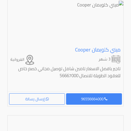
ميني كلوبمان ⁦Cooper⁩
3 شهر
الفروانية
تاجير بافضل الاسعار تامين شامل توصيل مجاني خصم خاص
للعقود الطويلة للانصال 56667000
96556664000
إرسال رسالة