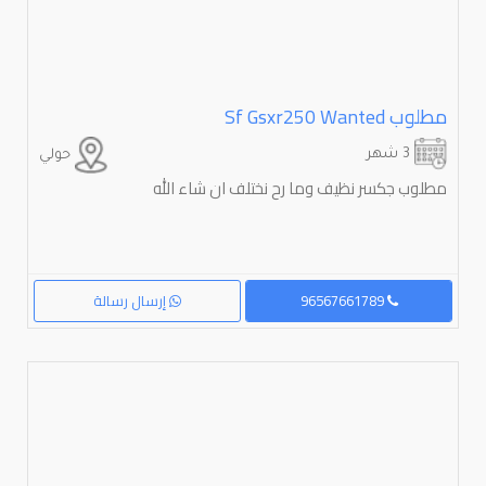
مطلوب ⁦⁦wanted⁩⁩ ⁦⁦gsxr250⁩⁩ ⁦⁦sf⁩⁩
3 شهر
حولي
مطلوب جكسر نظيف وما رح نختلف ان شاء الله
96567661789
إرسال رسالة