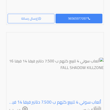
96565977097
إرسال رسالة
ألعاب سوني ⁦⁦4⁩⁩ للبيع كلهم ب ⁦⁦7.500⁩⁩ دنانير فيفا ⁦⁦14⁩⁩ فيفا ⁦⁦16⁩⁩ ⁦⁦KILLZONE⁩⁩ ⁦⁦SHADOW⁩⁩ ⁦⁦FALL⁩⁩