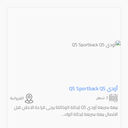
أودي ⁦Q5⁩ ⁦Q5 Sportback⁩
3 شهر
الفروانية
بيعة سريعة آودي ⁦Q5⁩ (بحالة الوكالة) يرجى قراءة الاعلان قبل
الاتصال بيعة سريعة (بحالة الوك...