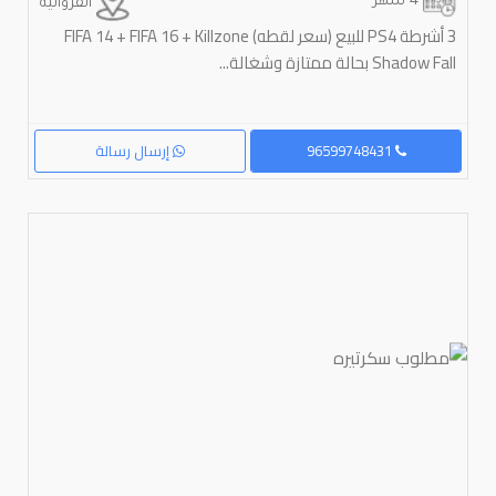
4 شهر
الفروانية
3 أشرطة PS4 للبيع (سعر لقطه) FIFA 14 + FIFA 16 + Killzone
Shadow Fall بحالة ممتازة وشغالة...
96599748431
إرسال رسالة