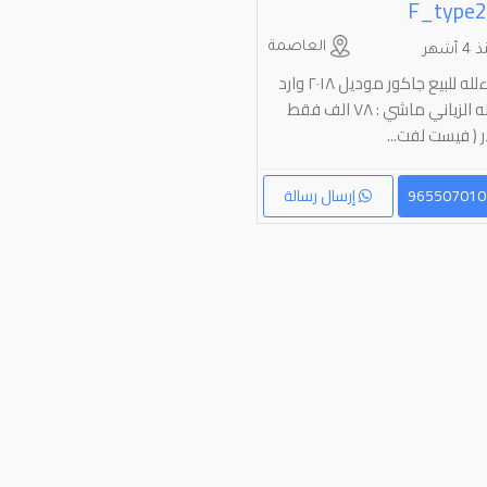
F_type‏
العاصمة
 أشهر
ماشاءلله للبیع جاکور مودیل ۲۰۱۸ وارد
الوکاله الزیاني ماشي : ۷۸ الف فقط
إرسال رسالة