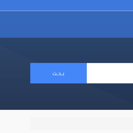
بـحـث