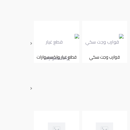
‹
قوارب وجت سكي
قطع غيار واكسسوارات
تأجير
‹