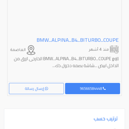
BMW...ALPINA...B4...BITURBO...COUPE‏
منذ 4 أشهر
العاصمة
BMW...ALPINA...B4...BITURBO...COUPE gqlJ ‏الخارجی ازرق من
الداخل ابيض ...شاشة بصمه دخول ذك...
96566584448
إرسال رسالة
ترتيب حسب