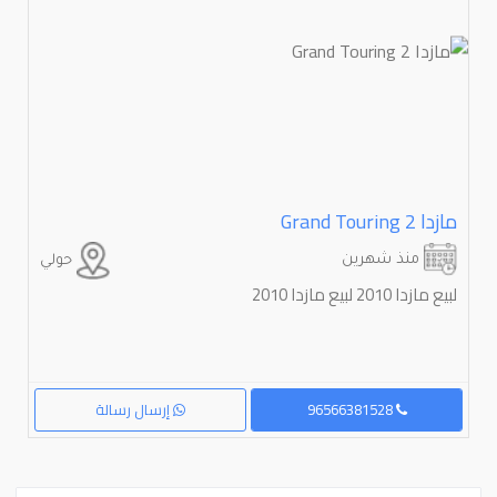
مازدا ⁦2⁩ ⁦Grand Touring⁩
منذ شهرين
حولي
لبيع مازدا ⁦2010⁩ لبيع مازدا 2010
96566381528
إرسال رسالة