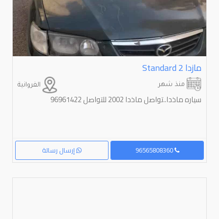
مازدا ⁦2⁩ ⁦Standard⁩
منذ شهر
الفروانية
سياره ماذدا..تواصل ماذدا 2002 للتواصل 96961422
96565808360
إرسال رسالة