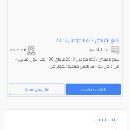
للبيع انفينتي Ex37 موديل 2013
منذ 4 أشهر
العاصمة
للبيع انفينتي ex37 موديل 2013ماشي 130الف اللون عنابي -
من داخل بيج - سيرفس منتظم الموتر من...
96592273356
إرسال رسالة
ترتيب حسب