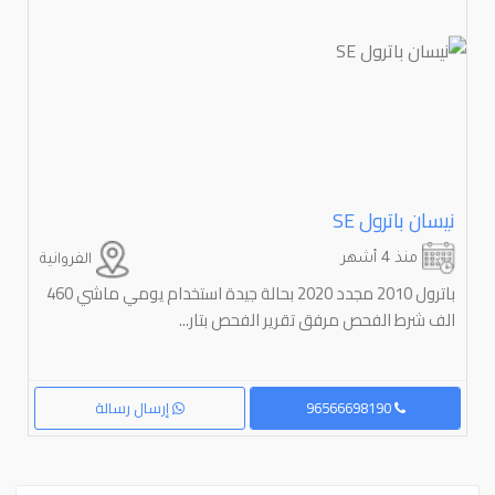
نيسان باترول ⁦SE
منذ 4 أشهر
الفروانية
باترول 2010 مجدد 2020 بحالة جيدة استخدام يومي ماشي 460
الف شرط الفحص مرفق تقرير الفحص بتار...
96566698190
إرسال رسالة