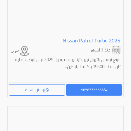
Nissan Patrol Turbo 2025
منذ 3 أشهر
حولي
للبیع نیسان باترول تیربو تیتانیوم مودیل 2025 لون ابیض داخلیه
تان عداد 19500 وکاله البابطین...
96567756666
إرسال رسالة