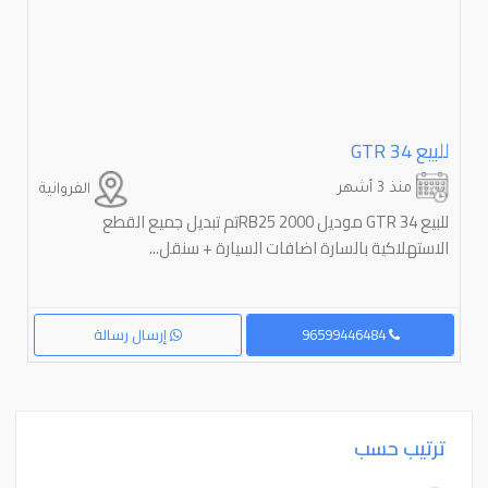
للبيع GTR 34
منذ 3 أشهر
الفروانية
للبيع GTR 34 موديل RB25 2000تم تبديل جميع القطع
الاستهلاكية بالسارة اضافات السيارة + سنقل...
96599446484
إرسال رسالة
ترتيب حسب