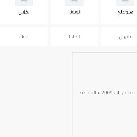
هيونداي
تويوتا
لكزس
باترول
ارمادا
جوك