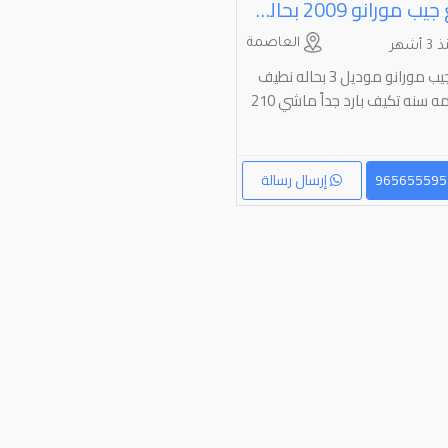
للبيع جيب مورانو 2009 بحالة جيده
العاصمة
 أشهر
للبیع جیب مورانو مودیل 3 بحاله نطیف
یمه سنه تکیف بارد جداً ماشي 210
إرسال رسالة