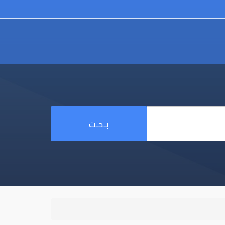
بـحـث