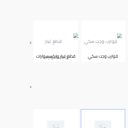
‹
قوارب وجت سكي
قطع غيار واكسسوارات
تأجير
‹