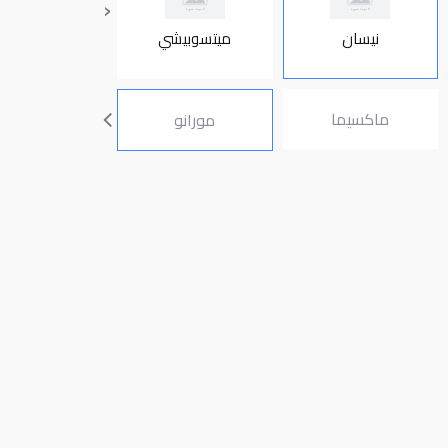
‹
نيسان
ميتسوبيشي
انفنتي
ماكسيما
نافارا
مورانو