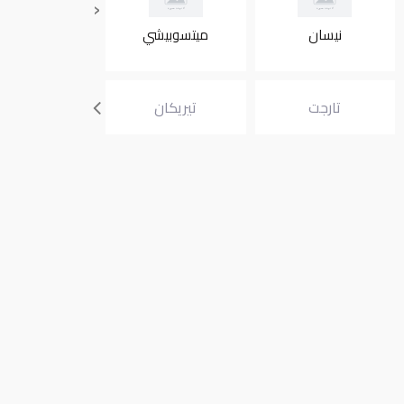
‹
نيسان
ميتسوبيشي
انفنتي
تارجت
تيريكان
جالوبر