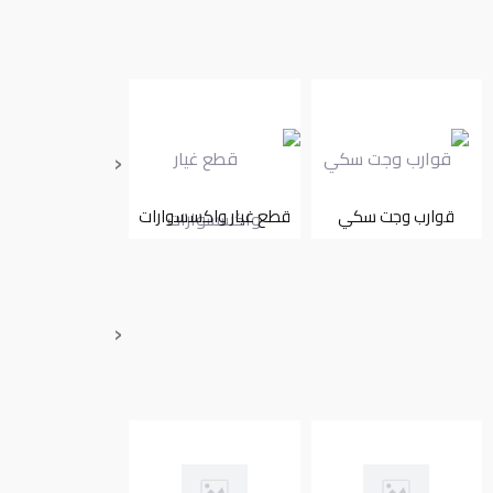
‹
قوارب وجت سكي
قطع غيار واكسسوارات
تأجير
‹