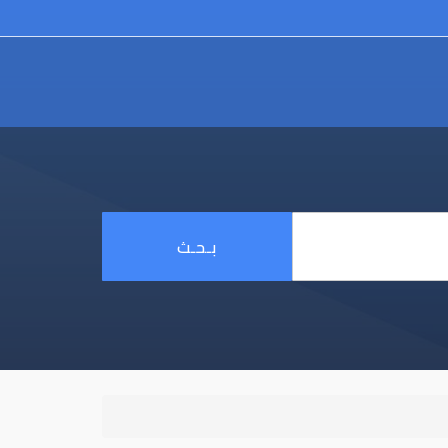
بـحـث