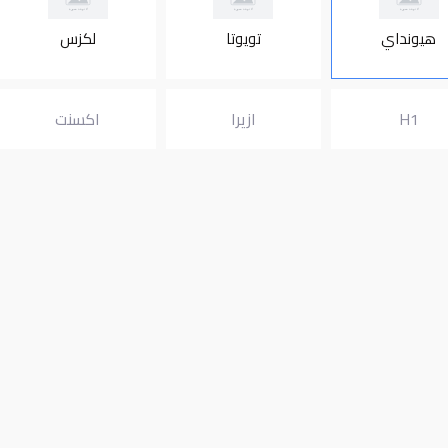
هيونداي
تويوتا
لكزس
H1
ازيرا
اكسنت